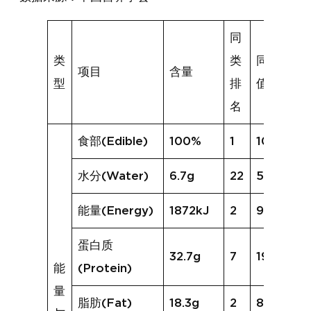
同
类
类
同类均
项目
含量
型
排
值
名
食部(Edible)
100%
1
100%
水分(Water)
6.7g
22
51.4g
能量(Energy)
1872kJ
2
959kJ
蛋白质
32.7g
7
19.5g
能
(Protein)
量
脂肪(Fat)
18.3g
2
8.6g