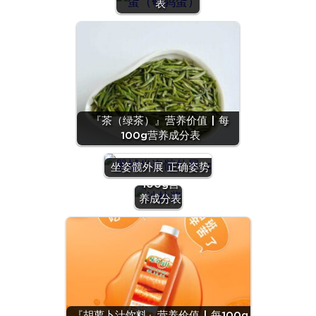
表
『茶（绿茶）』营养价值 | 每
100g营养成分表
『沙拉
酱』营养
坐姿髋外展 正确姿势
价值 | 每
100g营
养成分表
『羊
肝』营
养价值
『胡萝卜汁饮料』营养价值 | 每100g