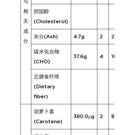
与
相
胆固醇
关
(Cholesterol)
成
灰分(Ash)
4.7g
2
2.4g
分
碳水化合物
37.6g
4
18.2g
(CHO)
总膳食纤维
(Dietary
fiber)
胡萝卜素
380.0μg
2
80.8μg
(Carotene)