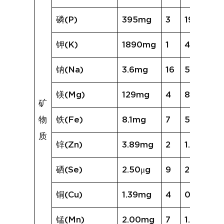
磷(P)
395mg
3
197mg
钾(K)
1890mg
1
439mg
钠(Na)
3.6mg
16
59.1mg
镁(Mg)
129mg
4
80mg
矿
物
铁(Fe)
8.1mg
7
5.5mg
质
锌(Zn)
3.89mg
2
1.73mg
硒(Se)
2.50μg
9
2.42μg
铜(Cu)
1.39mg
4
0.84mg
锰(Mn)
2.00mg
7
1.30mg