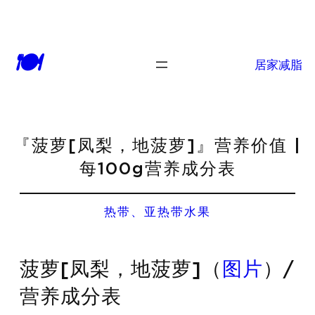
🍽
居家减脂
『菠萝[凤梨，地菠萝]』营养价值 |
每100g营养成分表
热带、亚热带水果
菠萝[凤梨，地菠萝]（
图片
）/
营养成分表