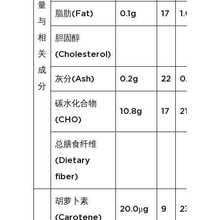
量
脂肪(Fat)
0.1g
17
1.0g
与
相
胆固醇
关
(Cholesterol)
成
灰分(Ash)
0.2g
22
0.8g
分
碳水化合物
10.8g
17
21.4g
(CHO)
总膳食纤维
(Dietary
fiber)
胡萝卜素
20.0μg
9
232.1μg
(Carotene)