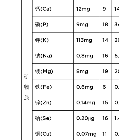
钙(Ca)
12mg
9
14mg
磷(P)
9mg
18
34mg
钾(K)
113mg
14
205mg
钠(Na)
0.8mg
16
6.1mg
镁(Mg)
8mg
19
20mg
矿
物
铁(Fe)
0.6mg
6
0.6mg
质
锌(Zn)
0.14mg
15
0.23mg
硒(Se)
0.20μg
16
1.49μg
铜(Cu)
0.07mg
11
0.13mg