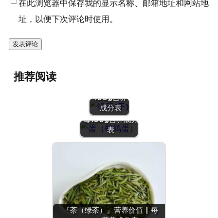
在此浏览器中保存我的显示名称、邮箱地址和网站地
址，以便下次评论时使用。
『绿豆
推荐阅读
(干)』营养
价值 | 每
100g营养
『蛋（鹌鹑
成分表
蛋）』营养价值 |
每100g营养成分
表
『茶（绿茶）』营养价值 | 每