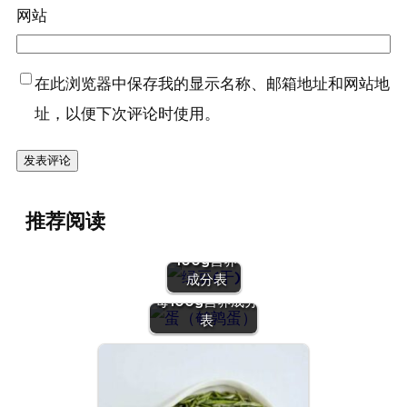
网站
在此浏览器中保存我的显示名称、邮箱地址和网站地
址，以便下次评论时使用。
『绿豆
推荐阅读
(干)』营养
价值 | 每
100g营养
『蛋（鹌鹑
成分表
蛋）』营养价值 |
每100g营养成分
表