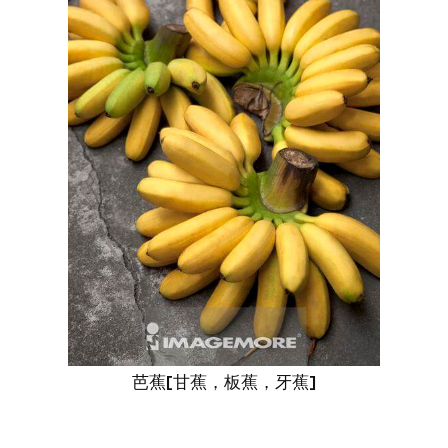
芭蕉[甘蕉，板蕉，牙蕉]