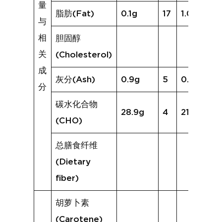
量
脂肪(Fat)
0.1g
17
1.0g
与
相
胆固醇
关
(Cholesterol)
成
灰分(Ash)
0.9g
5
0.8g
分
碳水化合物
28.9g
4
21.4g
(CHO)
总膳食纤维
(Dietary
fiber)
胡萝卜素
(Carotene)