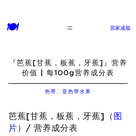
🍽
居家减脂
『芭蕉[甘蕉，板蕉，牙蕉]』营养
价值 | 每100g营养成分表
热带、亚热带水果
芭蕉[甘蕉，板蕉，牙蕉]（
图
片
）/ 营养成分表