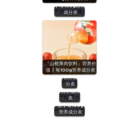
| 每100g营养
成分表
『鸡
精』营
『胡萝卜
养价值
(红)[金
『山楂果肉饮料』营养价
| 每
笋，丁香
值 | 每100g营养成分表
100g
萝卜]』营
营养成
养价值 |
分表
每100g
营养成分
『芹菜叶
表
(鲜)』营养价
值 | 每100g
营养成分表