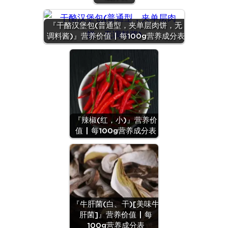
『干酪汉堡包(普通型，夹单层肉饼，无
调料酱)』营养价值 | 每100g营养成分表
『辣椒(红，小)』营养价
值 | 每100g营养成分表
『牛肝菌(白、干)[美味牛
肝菌]』营养价值 | 每
『月饼(蛋
100g营养成分表
黄)』营养价值