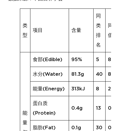
同
类
类
同类均
项目
含量
型
排
值
名
食部(Edible)
95%
5
83%
水分(Water)
81.3g
40
83.3g
能量(Energy)
313kJ
8
287kJ
蛋白质
0.4g
13
0.5g
能
(Protein)
量
脂肪(Fat)
0.1g
30
0.6g