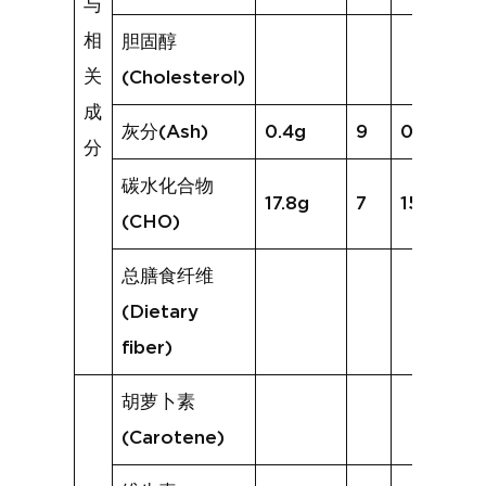
与
相
胆固醇
关
(Cholesterol)
成
灰分(Ash)
0.4g
9
0.4g
分
碳水化合物
17.8g
7
15.2g
(CHO)
总膳食纤维
(Dietary
fiber)
胡萝卜素
(Carotene)