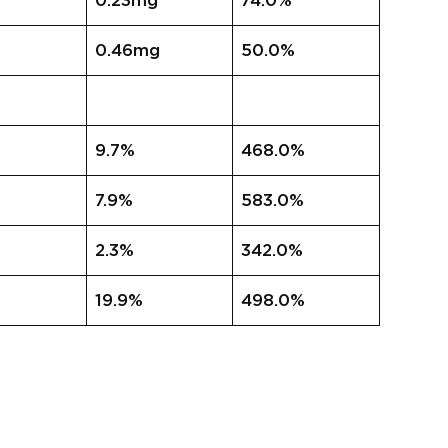
0.23mg
74.0%
0.46mg
50.0%
9.7%
468.0%
7.9%
583.0%
2.3%
342.0%
19.9%
498.0%