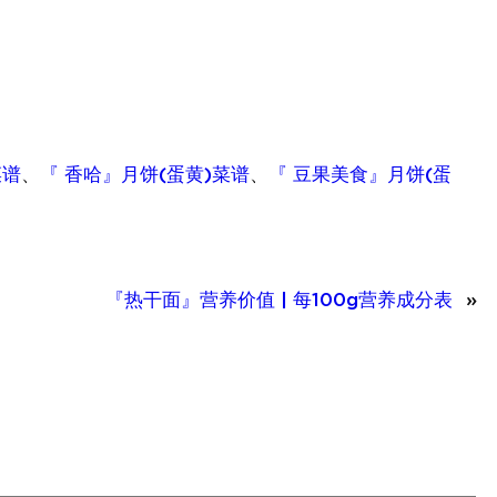
菜谱
、
『 香哈』月饼(蛋黄)菜谱
、
『 豆果美食』月饼(蛋
『热干面』营养价值 | 每100g营养成分表
»