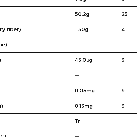
)
50.2g
23
 fiber)
1.50g
4
ne)
—
)
45.0μg
3
—
0.05mg
9
n)
0.13mg
3
Tr
C)
—