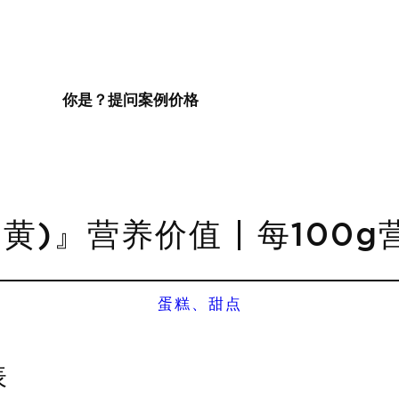
你是？
提问
案例
价格
黄)』营养价值 | 每100
蛋糕、甜点
表