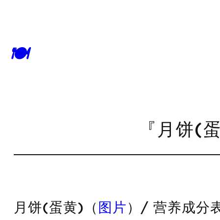
🍽
『月饼(蛋
月饼(蛋黄)（
图片
）/ 营养成分