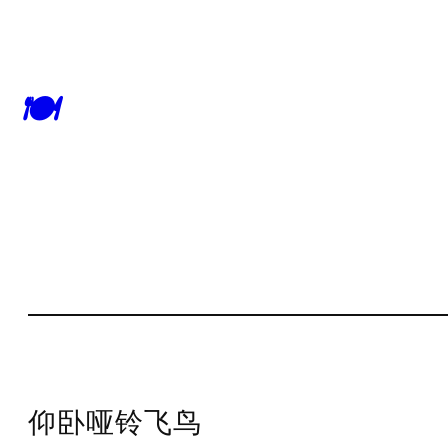
🍽
仰卧哑铃飞鸟