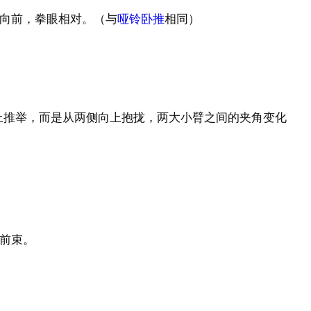
向前，拳眼相对。（与
哑铃卧推
相同）
上推举，而是从两侧向上抱拢，两大小臂之间的夹角变化
前束。