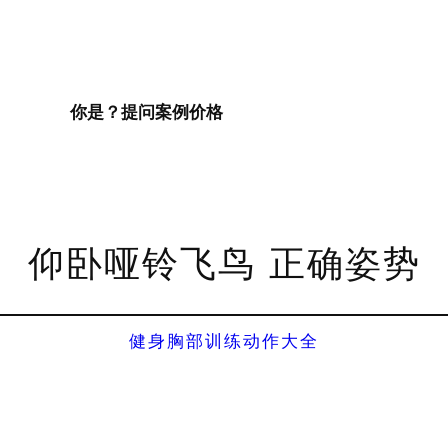
你是？
提问
案例
价格
仰卧哑铃飞鸟 正确姿势
健身胸部训练动作大全