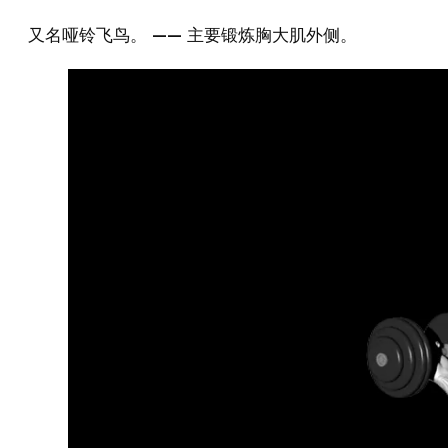
又名哑铃飞鸟。 —— 主要锻炼胸大肌外侧。