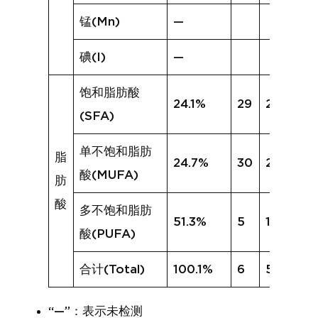
锰(Mn)
—
碘(I)
—
饱和脂肪酸
24.1%
29
22.1%
(SFA)
单不饱和脂肪
脂
24.7%
30
21.6%
酸(MUFA)
肪
酸
多不饱和脂肪
51.3%
5
12.1%
酸(PUFA)
合计(Total)
100.1%
6
55.7%
“—”：表示未检测