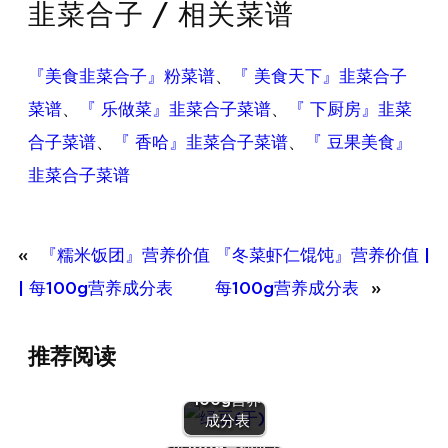
韭菜合子 / 相关菜谱
『美食韭菜合子』粉菜谱
、
『 美食天下』韭菜合子
菜谱
、
『 乐做菜』韭菜合子菜谱
、
『 下厨房』韭菜
合子菜谱
、
『 香哈』韭菜合子菜谱
、
『 豆果美食』
韭菜合子菜谱
«
『糯米饭团』营养价值
『冬菜虾仁馄饨』营养价值 |
| 每100g营养成分表
每100g营养成分表
»
『绿豆
推荐阅读
(干)』营养
价值 | 每
100g营养
『蛋（鹌鹑
成分表
蛋）』营养价值 |
每100g营养成分