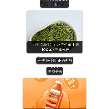
表
『茶（绿茶）』营养价值 | 每
100g营养成分表
『沙拉
酱』营养
坐姿髋外展 正确姿势
价值 | 每
100g营
养成分表
『羊
肝』营
养价值