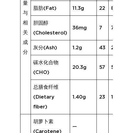
量
脂肪(Fat)
11.3g
22
8.9g
与
相
胆固醇
36mg
7
7mg
关
(Cholesterol)
成
灰分(Ash)
1.2g
43
2.4g
分
碳水化合物
20.3g
57
50.0g
(CHO)
总膳食纤维
(Dietary
1.40g
23
1.5g
fiber)
胡萝卜素
—
(Carotene)