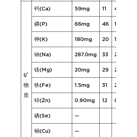
钙(Ca)
59mg
11
46mg
磷(P)
66mg
46
101mg
钾(K)
180mg
20
143mg
钠(Na)
287.0mg
33
280.9m
镁(Mg)
20mg
29
25mg
矿
物
铁(Fe)
1.5mg
31
2.2mg
质
锌(Zn)
0.90mg
12
0.62mg
硒(Se)
—
铜(Cu)
—