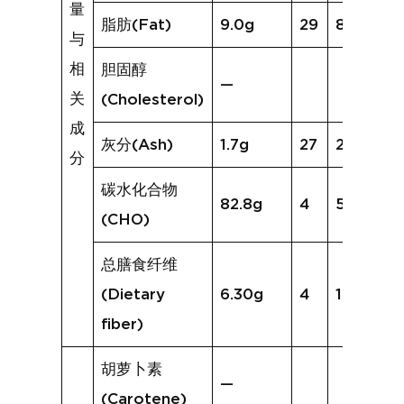
量
脂肪(Fat)
9.0g
29
8.9g
与
相
胆固醇
—
关
(Cholesterol)
成
灰分(Ash)
1.7g
27
2.4g
分
碳水化合物
82.8g
4
50.0g
(CHO)
总膳食纤维
(Dietary
6.30g
4
1.5g
fiber)
胡萝卜素
—
(Carotene)