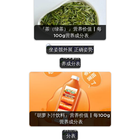
『茶（绿茶）』营养价值 | 每
100g营养成分表
『沙拉
酱』营养
坐姿髋外展 正确姿势
价值 | 每
100g营
养成分表
『羊
肝』营
养价值
『胡萝卜汁饮料』营养价值 | 每100g
| 每
营养成分表
100g
营养成
分表