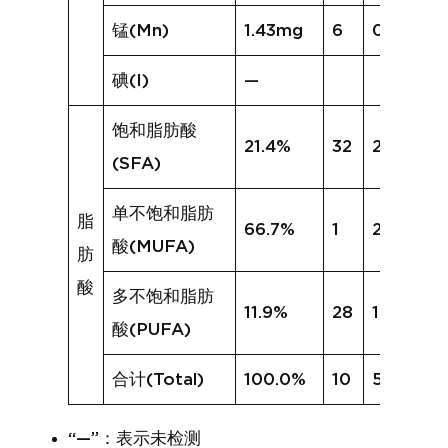
锰(Mn)
1.43mg
6
0.40mg
碘(I)
—
饱和脂肪酸
21.4%
32
22.1%
(SFA)
单不饱和脂肪
脂
66.7%
1
21.6%
酸(MUFA)
肪
酸
多不饱和脂肪
11.9%
28
12.1%
酸(PUFA)
合计(Total)
100.0%
10
55.7%
“—”：表示未检测