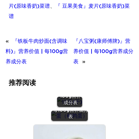
片(原味香奶)菜谱
、
『 豆果美食』麦片(原味香奶)菜
谱
«
『铁板牛肉炒面(含调味
『八宝粥(康师傅牌)』营
料)』营养价值 | 每100g营
养价值 | 每100g营养成分
养成分表
表
»
『绿豆
推荐阅读
(干)』营养
价值 | 每
100g营养
『蛋（鹌鹑
成分表
蛋）』营养价值 |
每100g营养成分
表