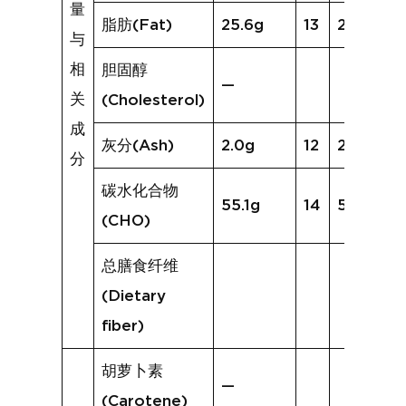
量
脂肪(Fat)
25.6g
13
21.7g
与
相
胆固醇
—
关
(Cholesterol)
成
灰分(Ash)
2.0g
12
2.4g
分
碳水化合物
55.1g
14
54.0g
(CHO)
总膳食纤维
(Dietary
fiber)
胡萝卜素
—
(Carotene)