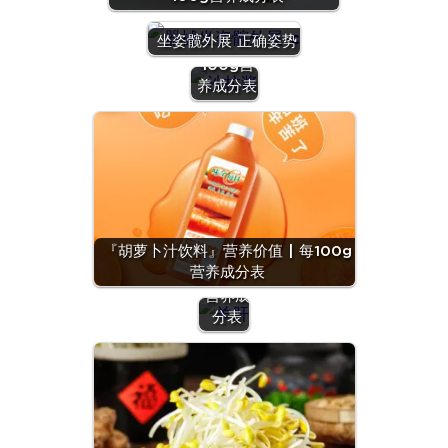
『沙拉
酱』营养
坐姿髋外展 正确姿势
价值 | 每
100g营
养成分表
『羊
肝』营
养价值
『胡萝卜汁饮料』营养价值 | 每100g
| 每
营养成分表
100g
营养成
分表