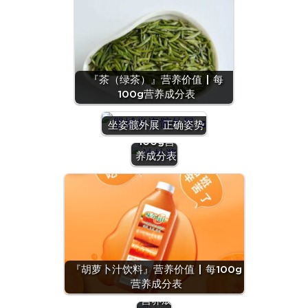
『茶（绿茶）』营养价值 | 每
100g营养成分表
『沙拉
酱』营养
坐姿髋外展 正确姿势
价值 | 每
100g营
养成分表
『羊
肝』营
养价值
『胡萝卜汁饮料』营养价值 | 每100g
| 每
营养成分表
100g
营养成