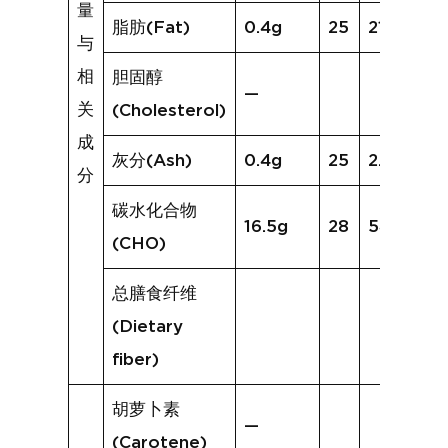
量
脂肪(Fat)
0.4g
25
21.7g
与
相
胆固醇
—
关
(Cholesterol)
成
灰分(Ash)
0.4g
25
2.4g
分
碳水化合物
16.5g
28
54.0g
(CHO)
总膳食纤维
(Dietary
fiber)
胡萝卜素
—
(Carotene)