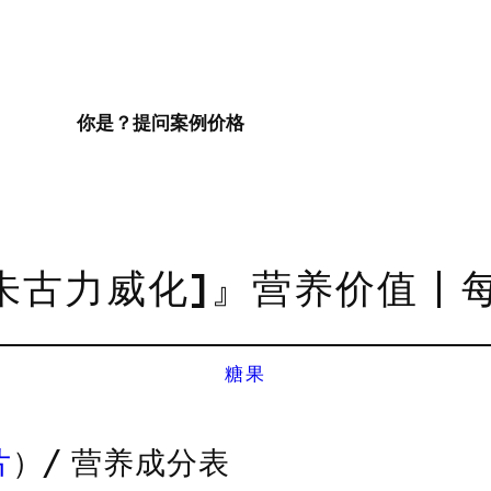
你是？
提问
案例
价格
朱古力威化]』营养价值 | 
糖果
片
）/ 营养成分表