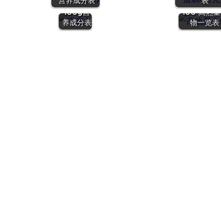
营养成分表
表
价值 | 每
哪些？To
100g营
100 高热
养成分表
物一览表