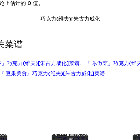
论上估计的 0 值。
巧克力(维夫)[朱古力威化
相关菜谱
下』巧克力(维夫)[朱古力威化]菜谱
、
『 乐做菜』巧克力(维
『 豆果美食』巧克力(维夫)[朱古力威化]菜谱
克
『巧克力(充
 |
气)』营养价值 |
奶
『绿豆
成分
每100g营养成分
每
有
(干)』营养