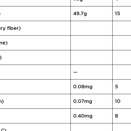
)
49.7g
15
 fiber)
ne)
)
—
0.08mg
5
n)
0.07mg
10
0.40mg
8
 C)