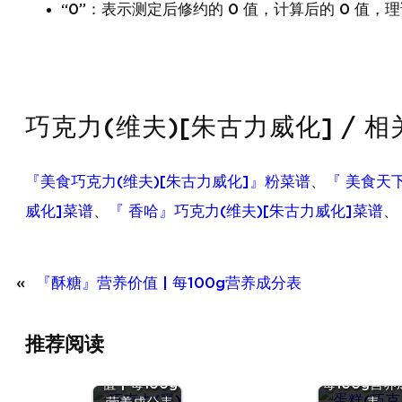
“0”：表示测定后修约的 0 值，计算后的 0 值，理
巧克力(维夫)[朱古力威化] / 
『美食巧克力(维夫)[朱古力威化]』粉菜谱
、
『 美食天
威化]菜谱
、
『 香哈』巧克力(维夫)[朱古力威化]菜谱
、
«
『酥糖』营养价值 | 每100g营养成分表
推荐阅读
『巧克力
『蛋糕(巧
(黑)』营养价
力)』营养价值
『巧克
值 | 每100g
每100g营养
力』营养
高热量食物