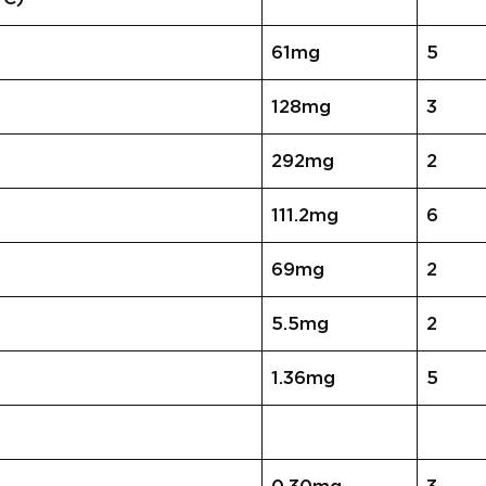
61mg
5
128mg
3
292mg
2
111.2mg
6
69mg
2
5.5mg
2
1.36mg
5