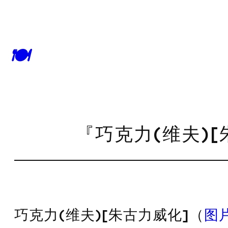
🍽
『巧克力(维夫)[
巧克力(维夫)[朱古力威化]（
图