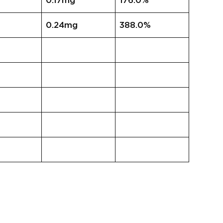
0.17mg
176.0%
0.24mg
388.0%