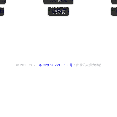
表
p
价值 | 每
蛋
量食
100g营养
每
成分表
© 2018~2026
粤ICP备2022155365号
/ 由腾讯云强力驱动