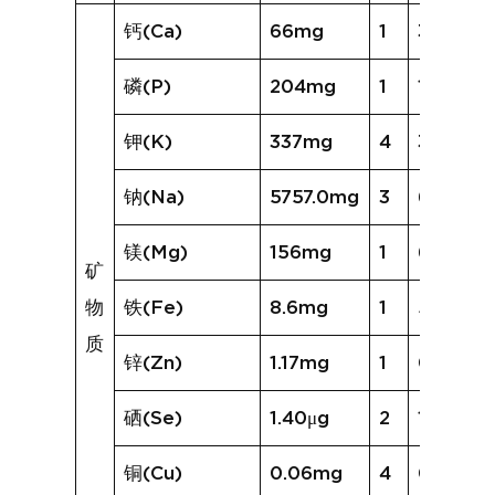
钙(Ca)
66mg
1
34mg
磷(P)
204mg
1
129mg
钾(K)
337mg
4
380mg
钠(Na)
5757.0mg
3
6188.0
镁(Mg)
156mg
1
65mg
矿
物
铁(Fe)
8.6mg
1
5.2mg
质
锌(Zn)
1.17mg
1
0.71mg
硒(Se)
1.40μg
2
1.45μg
铜(Cu)
0.06mg
4
0.15mg