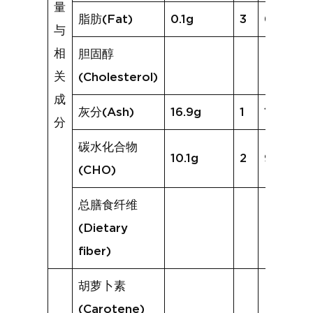
量
脂肪(Fat)
0.1g
3
0.2g
与
相
胆固醇
关
(Cholesterol)
成
灰分(Ash)
16.9g
1
15.8g
分
碳水化合物
10.1g
2
9.5g
(CHO)
总膳食纤维
(Dietary
fiber)
胡萝卜素
(Carotene)