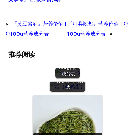
«
『黄豆酱油』营养价值 |
『郫县辣酱』营养价值 | 每
每100g营养成分表
100g营养成分表
»
『绿豆
推荐阅读
(干)』营养
价值 | 每
100g营养
『蛋（鹌鹑
成分表
蛋）』营养价值 |
每100g营养成分
表