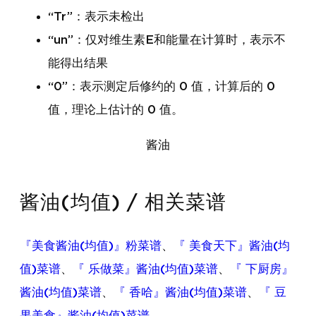
“Tr”：表示未检出
“un”：仅对维生素E和能量在计算时，表示不
能得出结果
“0”：表示测定后修约的 0 值，计算后的 0
值，理论上估计的 0 值。
酱油
酱油(均值) / 相关菜谱
『美食酱油(均值)』粉菜谱
、
『 美食天下』酱油(均
值)菜谱
、
『 乐做菜』酱油(均值)菜谱
、
『 下厨房』
酱油(均值)菜谱
、
『 香哈』酱油(均值)菜谱
、
『 豆
果美食』酱油(均值)菜谱