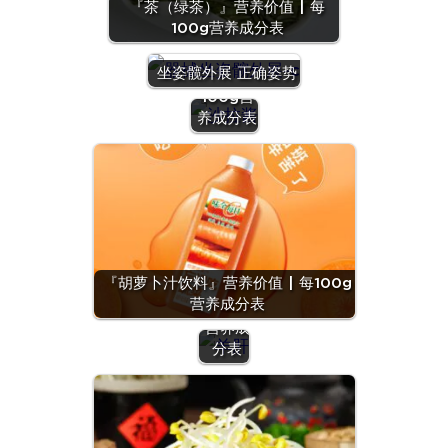
『茶（绿茶）』营养价值 | 每
100g营养成分表
『沙拉
酱』营养
坐姿髋外展 正确姿势
价值 | 每
100g营
养成分表
『羊
肝』营
养价值
『胡萝卜汁饮料』营养价值 | 每100g
| 每
营养成分表
100g
营养成
分表