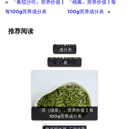
«
『番茄沙司』营养价值 |
『桃酱』营养价值 | 每
每100g营养成分表
100g营养成分表
»
『绿豆
推荐阅读
(干)』营养
价值 | 每
100g营养
『蛋（鹌鹑
成分表
蛋）』营养价值 |
每100g营养成分
表
『茶（绿茶）』营养价值 | 每
100g营养成分表
『沙拉
酱』营养