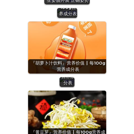
坐姿髋外展 正确姿势
价值 | 每
100g营
养成分表
『羊
肝』营
养价值
『胡萝卜汁饮料』营养价值 | 每100g
| 每
营养成分表
100g
营养成
分表
『黄豆芽』营养价值 | 每100g营养成