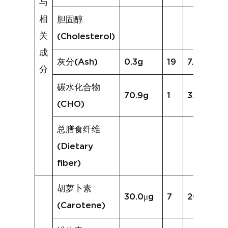
与
相
胆固醇
关
(Cholesterol)
成
灰分(Ash)
0.3g
19
7.0g
分
碳水化合物
70.9g
1
32.5g
(CHO)
总膳食纤维
(Dietary
fiber)
胡萝卜素
30.0μg
7
207.1μg
(Carotene)