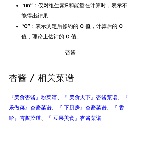
“un”：仅对维生素E和能量在计算时，表示不
能得出结果
“0”：表示测定后修约的 0 值，计算后的 0
值，理论上估计的 0 值。
杏酱
杏酱 / 相关菜谱
『美食杏酱』粉菜谱
、
『 美食天下』杏酱菜谱
、
『
乐做菜』杏酱菜谱
、
『 下厨房』杏酱菜谱
、
『 香
哈』杏酱菜谱
、
『 豆果美食』杏酱菜谱