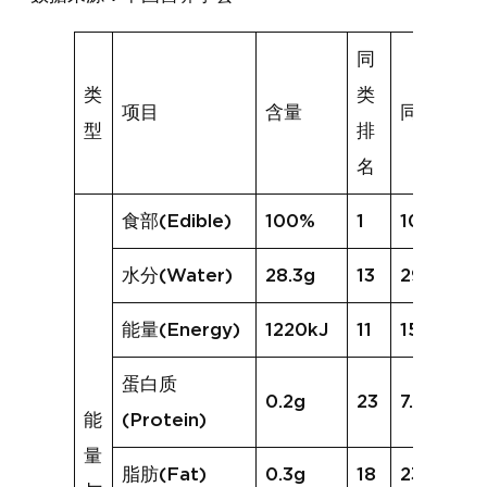
同
类
类
项目
含量
同类均值
型
排
名
食部(Edible)
100%
1
100%
水分(Water)
28.3g
13
29.3g
能量(Energy)
1220kJ
11
1555kJ
蛋白质
0.2g
23
7.4g
能
(Protein)
量
脂肪(Fat)
0.3g
18
23.8g