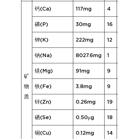
钙(Ca)
117mg
4
125mg
磷(P)
30mg
16
118mg
钾(K)
222mg
12
328mg
钠(Na)
8027.6mg
1
1507.8
镁(Mg)
91mg
9
71mg
矿
物
铁(Fe)
3.8mg
9
6.4mg
质
锌(Zn)
0.26mg
19
1.22mg
硒(Se)
0.50μg
18
3.59μg
铜(Cu)
0.12mg
14
0.35m