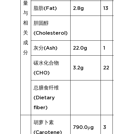
量
脂肪(Fat)
2.8g
13
23.8g
与
相
胆固醇
关
(Cholesterol)
成
灰分(Ash)
22.0g
1
7.0g
分
碳水化合物
3.2g
22
32.5g
(CHO)
总膳食纤维
(Dietary
fiber)
胡萝卜素
790.0μg
3
207.1μg
(Carotene)