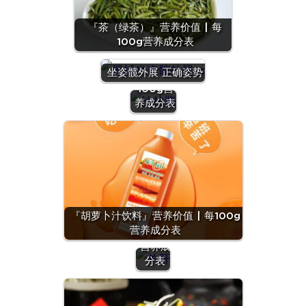
『茶（绿茶）』营养价值 | 每
100g营养成分表
『沙拉
酱』营养
坐姿髋外展 正确姿势
价值 | 每
100g营
养成分表
『羊
肝』营
养价值
『胡萝卜汁饮料』营养价值 | 每100g
| 每
营养成分表
100g
营养成
分表