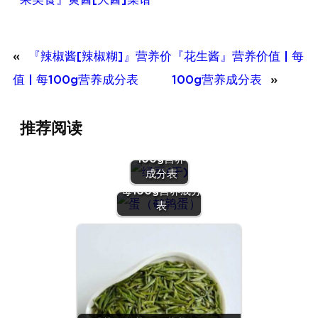
«
『辣椒酱[辣椒糊]』营养价
『花生酱』营养价值 | 每
值 | 每100g营养成分表
100g营养成分表
»
『绿豆
推荐阅读
(干)』营养
价值 | 每
100g营养
『蛋（鹌鹑
成分表
蛋）』营养价值 |
每100g营养成分
表