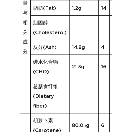
量
脂肪(Fat)
1.2g
14
23.8g
与
相
胆固醇
关
(Cholesterol)
成
灰分(Ash)
14.8g
4
7.0g
分
碳水化合物
21.3g
16
32.5g
(CHO)
总膳食纤维
(Dietary
fiber)
胡萝卜素
80.0μg
6
207.1μg
(Carotene)