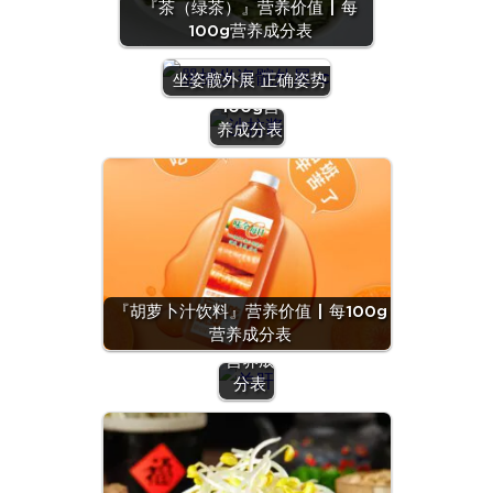
『茶（绿茶）』营养价值 | 每
100g营养成分表
『沙拉
酱』营养
坐姿髋外展 正确姿势
价值 | 每
100g营
养成分表
『羊
肝』营
养价值
『胡萝卜汁饮料』营养价值 | 每100g
| 每
营养成分表
100g
营养成
分表