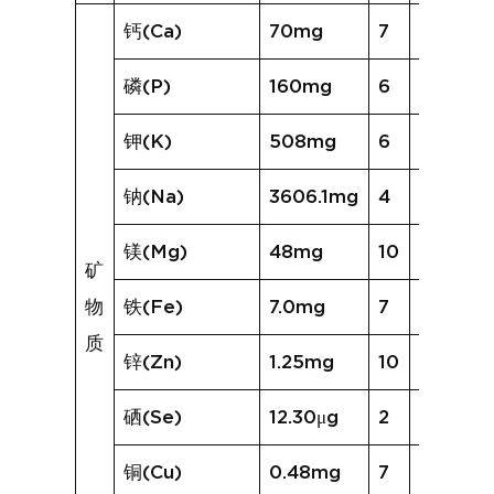
钙(Ca)
70mg
7
125mg
磷(P)
160mg
6
118mg
钾(K)
508mg
6
328mg
钠(Na)
3606.1mg
4
1507.8
镁(Mg)
48mg
10
71mg
矿
物
铁(Fe)
7.0mg
7
6.4mg
质
锌(Zn)
1.25mg
10
1.22mg
硒(Se)
12.30μg
2
3.59μg
铜(Cu)
0.48mg
7
0.35mg