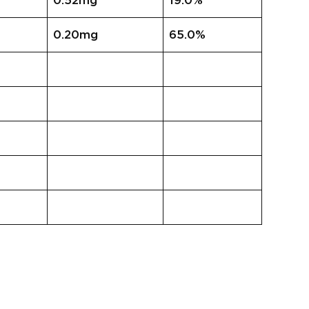
0.52mg
19.0%
0.20mg
65.0%