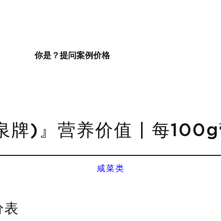
你是？
提问
案例
价格
泉牌)』营养价值 | 每100
咸菜类
分表