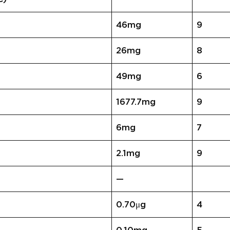
46mg
9
26mg
8
49mg
6
1677.7mg
9
6mg
7
2.1mg
9
—
0.70μg
4