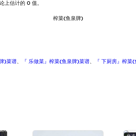
论上估计的 0 值。
榨菜(鱼泉牌)
牌)菜谱
、
『 乐做菜』榨菜(鱼泉牌)菜谱
、
『 下厨房』榨菜(
鹑
 |
成分