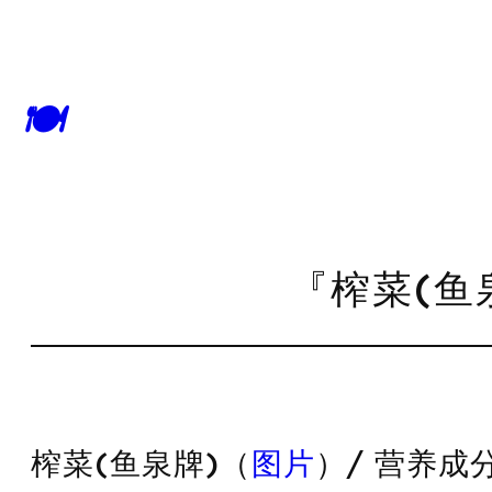
🍽
『榨菜(鱼
榨菜(鱼泉牌)（
图片
）/ 营养成