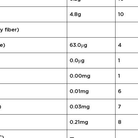
4.8g
10
 fiber)
e)
63.0μg
4
0.0μg
1
0.00mg
1
0.01mg
6
)
0.03mg
7
0.21mg
8
C)
—