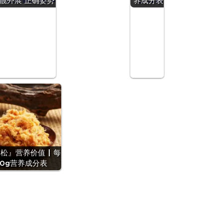
髋外展 正确姿势
养成分表
松』营养价值 | 每
00g营养成分表