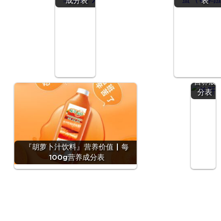
成分表
表
『羊
肝』营
养价值
| 每
100g
营养成
分表
『胡萝卜汁饮料』营养价值 | 每
100g营养成分表