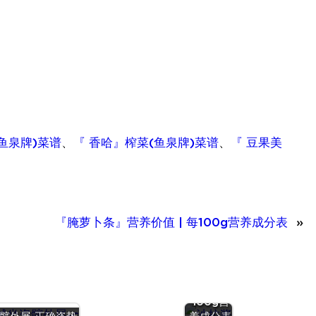
鱼泉牌)菜谱
、
『 香哈』榨菜(鱼泉牌)菜谱
、
『 豆果美
『腌萝卜条』营养价值 | 每100g营养成分表
»
『沙拉
酱』营养
价值 | 每
100g营