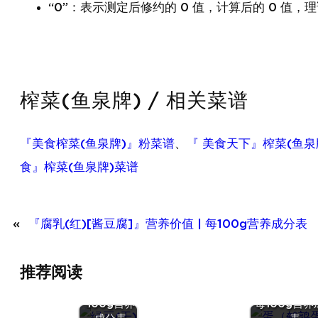
“0”：表示测定后修约的 0 值，计算后的 0 值，理
榨菜(鱼泉牌) / 相关菜谱
『美食榨菜(鱼泉牌)』粉菜谱
、
『 美食天下』榨菜(鱼泉
食』榨菜(鱼泉牌)菜谱
«
『腐乳(红)[酱豆腐]』营养价值 | 每100g营养成分表
『绿豆
推荐阅读
(干)』营养
『蛋（鹌
价值 | 每
蛋）』营养价值
100g营养
每100g营养