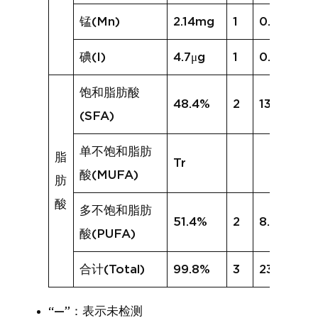
锰(Mn)
2.14mg
1
0.26mg
碘(I)
4.7μg
1
0.8μg
饱和脂肪酸
48.4%
2
13.1%
(SFA)
单不饱和脂肪
脂
Tr
酸(MUFA)
肪
酸
多不饱和脂肪
51.4%
2
8.4%
酸(PUFA)
合计(Total)
99.8%
3
23.2%
“—”：表示未检测