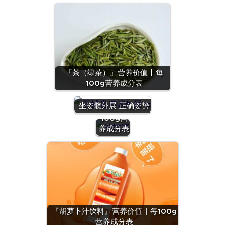
『茶（绿茶）』营养价值 | 每
100g营养成分表
『沙拉
酱』营养
坐姿髋外展 正确姿势
价值 | 每
100g营
养成分表
『羊
肝』营
养价值
『胡萝卜汁饮料』营养价值 | 每100g
| 每
营养成分表
100g