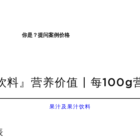
你是？
提问
案例
价格
料』营养价值 | 每100
果汁及果汁饮料
表