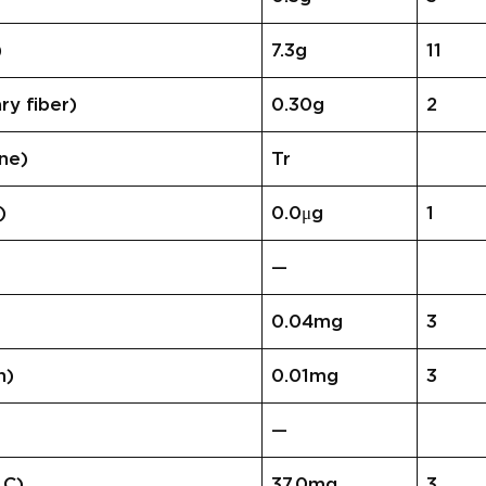
)
7.3g
11
 fiber)
0.30g
2
ne)
Tr
)
0.0μg
1
—
0.04mg
3
n)
0.01mg
3
—
 C)
37.0mg
3