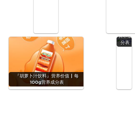
『羊
肝』营
养价值
| 每
100g
营养成
分表
『胡萝卜汁饮料』营养价值 | 每
100g营养成分表