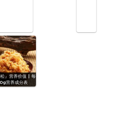
松』营养价值 | 每
00g营养成分表