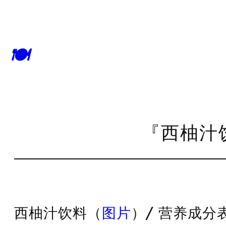
🍽
『西柚汁饮
西柚汁饮料（
图片
）/ 营养成分