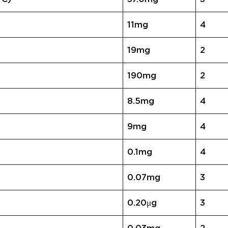
11mg
4
19mg
2
190mg
2
8.5mg
4
9mg
4
0.1mg
4
0.07mg
3
0.20μg
3