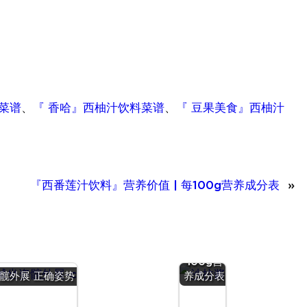
菜谱
、
『 香哈』西柚汁饮料菜谱
、
『 豆果美食』西柚汁
『西番莲汁饮料』营养价值 | 每100g营养成分表
»
『沙拉
酱』营养
价值 | 每
100g营
髋外展 正确姿势
养成分表