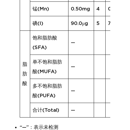
锰(Mn)
0.50mg
4
0.16mg
碘(I)
90.0μg
5
72.6μg
饱和脂肪酸
—
(SFA)
单不饱和脂肪
脂
—
酸(MUFA)
肪
酸
多不饱和脂肪
—
酸(PUFA)
合计(Total)
—
“—”：表示未检测