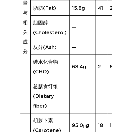
量
脂肪(Fat)
15.8g
41
21.7g
与
相
胆固醇
—
关
(Cholesterol)
成
灰分(Ash)
—
分
碳水化合物
68.4g
2
60.3g
(CHO)
总膳食纤维
(Dietary
fiber)
胡萝卜素
95.0μg
18
109.1μg
(Carotene)