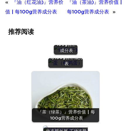
«
『油（红花油)』营养价
『油（茶油)』营养价值 |
值 | 每100g营养成分表
每100g营养成分表
»
『绿豆
推荐阅读
(干)』营养
价值 | 每
100g营养
『蛋（鹌鹑
成分表
蛋）』营养价值 |
每100g营养成分
表
『茶（绿茶）』营养价值 | 每
100g营养成分表
『沙拉
酱』营养