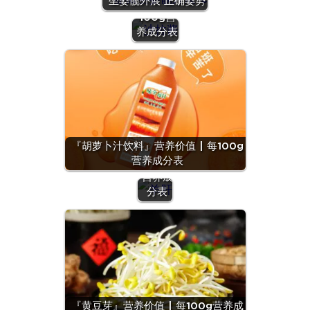
坐姿髋外展 正确姿势
价值 | 每
100g营
养成分表
『羊
肝』营
养价值
『胡萝卜汁饮料』营养价值 | 每100g
| 每
营养成分表
100g
营养成
分表
『黄豆芽』营养价值 | 每100g营养成