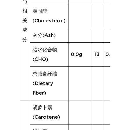
与
相
胆固醇
关
(Cholesterol)
成
灰分(Ash)
分
碳水化合物
0.0g
13
0.2g
(CHO)
总膳食纤维
(Dietary
fiber)
胡萝卜素
(Carotene)