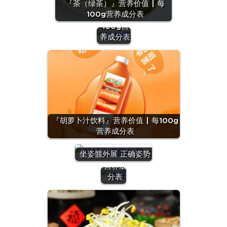
『茶（绿茶）』营养价值 | 每
酱』营养
100g营养成分表
价值 | 每
100g营
养成分表
『羊
『胡萝卜汁饮料』营养价值 | 每100g
肝』营
营养成分表
养价值
| 每
坐姿髋外展 正确姿势
100g
营养成
分表