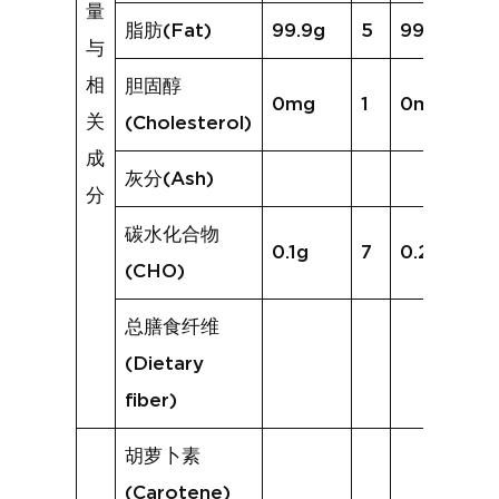
量
脂肪(Fat)
99.9g
5
99.8g
与
相
胆固醇
0mg
1
0mg
关
(Cholesterol)
成
灰分(Ash)
分
碳水化合物
0.1g
7
0.2g
(CHO)
总膳食纤维
(Dietary
fiber)
胡萝卜素
(Carotene)