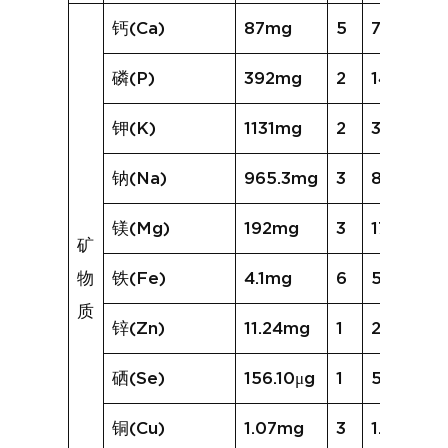
钙(Ca)
87mg
5
76mg
磷(P)
392mg
2
140mg
钾(K)
1131mg
2
367mg
钠(Na)
965.3mg
3
825.2mg
镁(Mg)
192mg
3
170mg
矿
物
铁(Fe)
4.1mg
6
5.1mg
质
锌(Zn)
11.24mg
1
2.97mg
硒(Se)
156.10μg
1
55.72μg
铜(Cu)
1.07mg
3
1.28mg