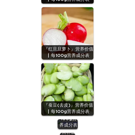
『红旦旦萝卜』营养价值
| 每100g营养成分表
『茄子
『豌豆
(均
『蚕豆(去皮)』营养价值
苗』营养
值)』
| 每100g营养成分表
价值 | 每
营养价
100g营
值 | 每
养成分表
100g
营养成