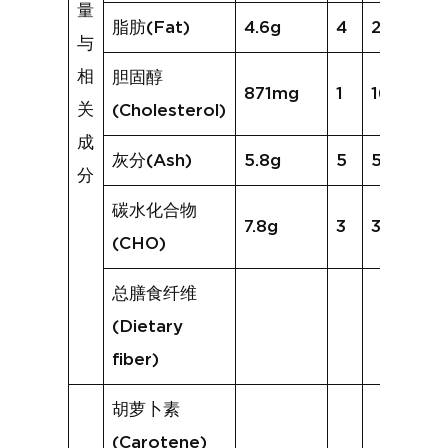
量
脂肪(Fat)
4.6g
4
2.2g
与
相
胆固醇
871mg
1
169mg
关
(Cholesterol)
成
灰分(Ash)
5.8g
5
5.8g
分
碳水化合物
7.8g
3
3.7g
(CHO)
总膳食纤维
(Dietary
fiber)
胡萝卜素
(Carotene)