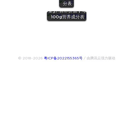
分表
『红菜薹[紫菜
薹]』营养价值 | 每
100g营养成分表
© 2018~2026
粤ICP备2022155365号
/ 由腾讯云强力驱动