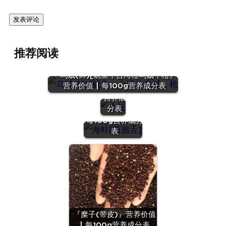
『生
推荐阅读
蚝』营
养价值
『乌贼(鲜)[鱿鱼，台湾枪乌贼，枪』
| 每
营养价值 | 每100g营养成分表
100g
营养成
『海蚌[西施
分表
舌]』营养价值 |
每100g营养成分
表
『糜子(带皮)』营养价值
| 每100g营养成分表