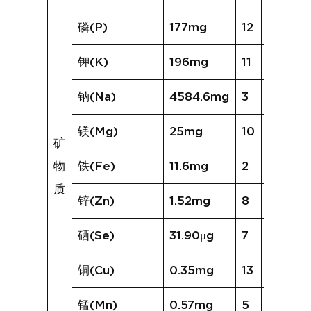
磷(P)
177mg
12
282mg
钾(K)
196mg
11
342mg
钠(Na)
4584.6mg
3
1232.6
镁(Mg)
25mg
10
73mg
矿
物
铁(Fe)
11.6mg
2
5.8mg
质
锌(Zn)
1.52mg
8
2.05m
硒(Se)
31.90μg
7
33.70μ
铜(Cu)
0.35mg
13
1.30mg
锰(Mn)
0.57mg
5
0.57m