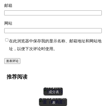
邮箱
网站
在此浏览器中保存我的显示名称、邮箱地址和网站地
址，以便下次评论时使用。
『绿豆
推荐阅读
(干)』营养
价值 | 每
100g营养
『蛋（鹌鹑
成分表
蛋）』营养价值 |
每100g营养成分
表