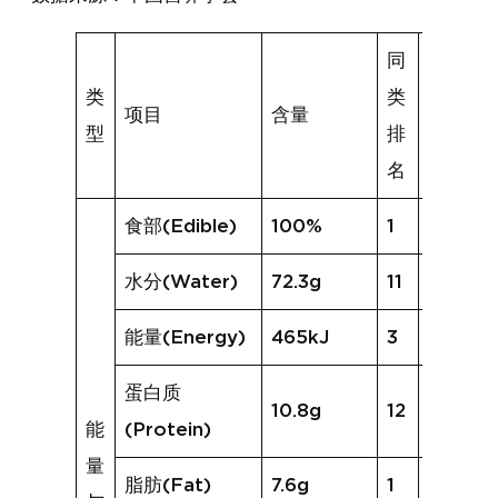
同
类
类
项目
含量
同类均
型
排
名
食部(Edible)
100%
1
65%
水分(Water)
72.3g
11
71.8g
能量(Energy)
465kJ
3
434kJ
蛋白质
10.8g
12
19.1g
能
(Protein)
量
脂肪(Fat)
7.6g
1
2.1g