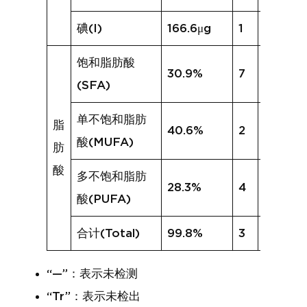
碘(I)
166.6μg
1
12.8μg
饱和脂肪酸
30.9%
7
29.5%
(SFA)
单不饱和脂肪
脂
40.6%
2
30.3%
酸(MUFA)
肪
酸
多不饱和脂肪
28.3%
4
19.9%
酸(PUFA)
合计(Total)
99.8%
3
79.7%
“—”：表示未检测
“Tr”：表示未检出