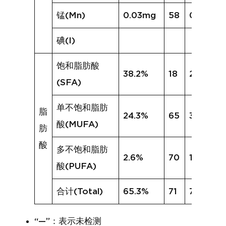
锰(Mn)
0.03mg
58
0.19mg
碘(I)
饱和脂肪酸
38.2%
18
27.0%
(SFA)
单不饱和脂肪
脂
24.3%
65
30.1%
酸(MUFA)
肪
酸
多不饱和脂肪
2.6%
70
19.2%
酸(PUFA)
合计(Total)
65.3%
71
76.4%
“—”：表示未检测