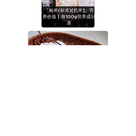
『籼米(标准)[机米]』营
养价值 | 每100g营养成分
表
『面条(干切面)』营养价值 | 每100g
营养成分表
© 2018~2026
粤ICP备2022155365号
/ 由腾讯云强力驱动