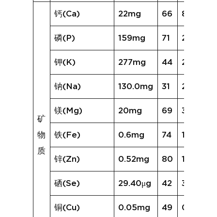
钙(Ca)
22mg
66
83mg
磷(P)
159mg
71
224mg
钾(K)
277mg
44
280mg
钠(Na)
130.0mg
31
236.7mg
镁(Mg)
20mg
69
30mg
矿
物
铁(Fe)
0.6mg
74
1.6mg
质
锌(Zn)
0.52mg
80
1.20mg
硒(Se)
29.40μg
42
31.24μg
铜(Cu)
0.05mg
49
0.08mg