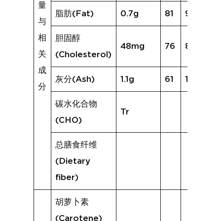
量
脂肪(Fat)
0.7g
81
9.1g
与
相
胆固醇
48mg
76
82mg
关
(Cholesterol)
成
灰分(Ash)
1.1g
61
1.7g
分
碳水化合物
Tr
(CHO)
总膳食纤维
(Dietary
fiber)
胡萝卜素
(Carotene)