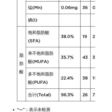
锰(Mn)
0.06mg
36
0.19mg
碘(I)
饱和脂肪酸
38.0%
19
27.0%
(SFA)
单不饱和脂肪
脂
35.7%
43
30.1%
酸(MUFA)
肪
酸
多不饱和脂肪
22.4%
38
19.2%
酸(PUFA)
合计(Total)
96.3%
26
76.4%
“—”：表示未检测