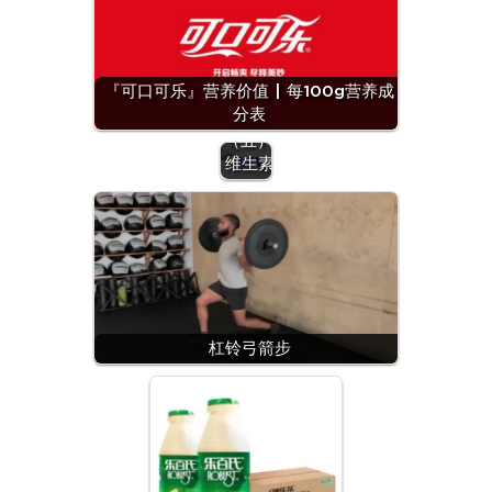
『可口可乐』营养价值 | 每100g营养成
分表
营养
（五）：
维生素
杠铃弓箭步