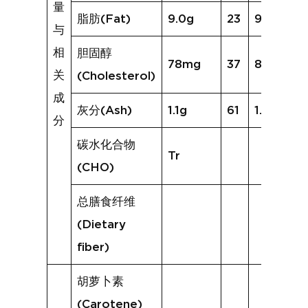
量
脂肪(Fat)
9.0g
23
9.1g
与
相
胆固醇
78mg
37
82mg
关
(Cholesterol)
成
灰分(Ash)
1.1g
61
1.7g
分
碳水化合物
Tr
(CHO)
总膳食纤维
(Dietary
fiber)
胡萝卜素
(Carotene)