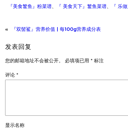
『美食鳘鱼』粉菜谱
、
『 美食天下』鳘鱼菜谱
、
『 乐
«
『双髻鲨』营养价值 | 每100g营养成分表
发表回复
您的邮箱地址不会被公开。
必填项已用
*
标注
评论
*
显示名称