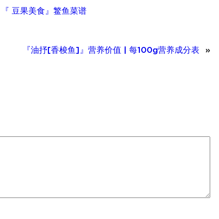
、
『 豆果美食』鳘鱼菜谱
『油抒[香梭鱼]』营养价值 | 每100g营养成分表
»