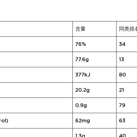
含量
同类排
76%
34
77.6g
13
377kJ
80
20.2g
21
0.9g
79
ol)
62mg
63
1.3g
40