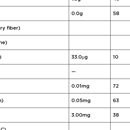
)
0.0g
58
 fiber)
ne)
)
33.0μg
10
—
0.01mg
72
n)
0.05mg
63
3.00mg
38
 C)