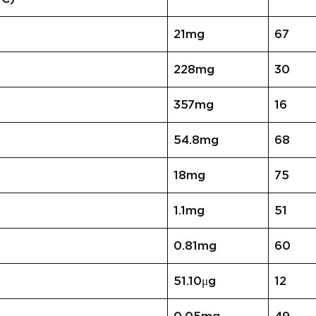
21mg
67
228mg
30
357mg
16
54.8mg
68
18mg
75
1.1mg
51
0.81mg
60
51.10μg
12