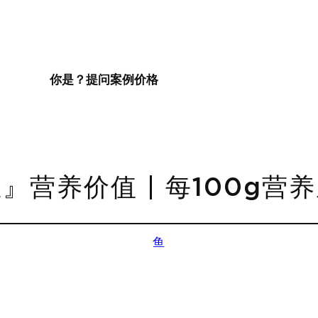
你是？
提问
案例
价格
』营养价值 | 每100g营
鱼