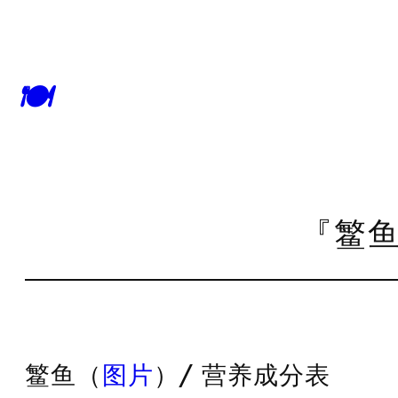
🍽
『鳘鱼
鳘鱼（
图片
）/ 营养成分表