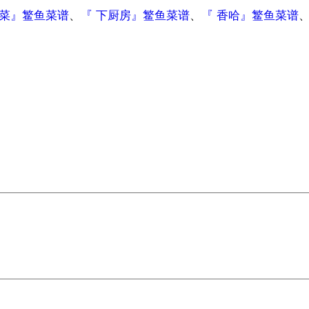
做菜』鳘鱼菜谱
、
『 下厨房』鳘鱼菜谱
、
『 香哈』鳘鱼菜谱