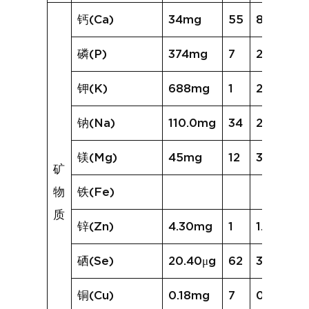
钙(Ca)
34mg
55
83mg
磷(P)
374mg
7
224mg
钾(K)
688mg
1
280mg
钠(Na)
110.0mg
34
236.7mg
镁(Mg)
45mg
12
30mg
矿
物
铁(Fe)
质
锌(Zn)
4.30mg
1
1.20mg
硒(Se)
20.40μg
62
31.24μg
铜(Cu)
0.18mg
7
0.08mg