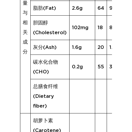
量
脂肪(Fat)
2.6g
64
9.1g
与
相
胆固醇
102mg
18
82mg
关
(Cholesterol)
成
灰分(Ash)
1.6g
20
1.7g
分
碳水化合物
0.2g
55
3.0g
(CHO)
总膳食纤维
(Dietary
fiber)
胡萝卜素
(Carotene)