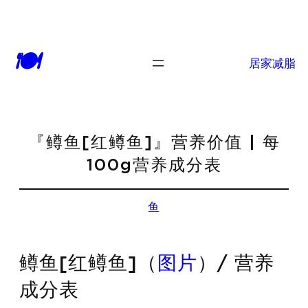
🍽
居家减脂
『鳟鱼[红鳟鱼]』营养价值 | 每
100g营养成分表
鱼
鳟鱼[红鳟鱼]（
图片
）/ 营养
成分表