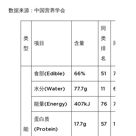
数据来源：中国营养学会
同
类
类
项目
含量
同类均值
型
排
名
食部(Edible)
66%
51
74%
水分(Water)
77.7g
11
67.0g
能量(Energy)
407kJ
76
720kJ
蛋白质
17.7g
57
19.4g
能
(Protein)