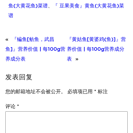
鱼(大黄花鱼)菜谱
、
『 豆果美食』黄鱼(大黄花鱼)菜
谱
«
『鳊鱼[鲂鱼，武昌
『黄姑鱼[黄婆鸡(鱼)]』营
鱼]』营养价值 | 每100g营
养价值 | 每100g营养成分
养成分表
表
»
发表回复
您的邮箱地址不会被公开。
必填项已用
*
标注
评论
*