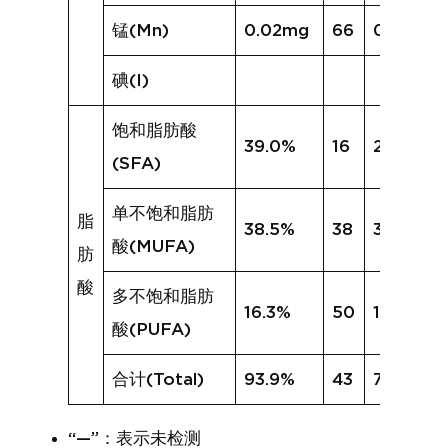
锰(Mn)
0.02mg
66
0.19mg
碘(I)
饱和脂肪酸
39.0%
16
27.0%
(SFA)
单不饱和脂肪
脂
38.5%
38
30.1%
酸(MUFA)
肪
酸
多不饱和脂肪
16.3%
50
19.2%
酸(PUFA)
合计(Total)
93.9%
43
76.4%
“—”：表示未检测