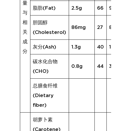
量
脂肪(Fat)
2.5g
66
9.1g
与
相
胆固醇
86mg
27
82mg
关
(Cholesterol)
成
灰分(Ash)
1.3g
40
1.7g
分
碳水化合物
0.8g
44
3.0g
(CHO)
总膳食纤维
(Dietary
fiber)
胡萝卜素
(Carotene)