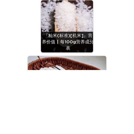
『籼米(标准)[机米]』营
养价值 | 每100g营养成分
表
『面条(干切面)』营养价值 | 每100g
营养成分表