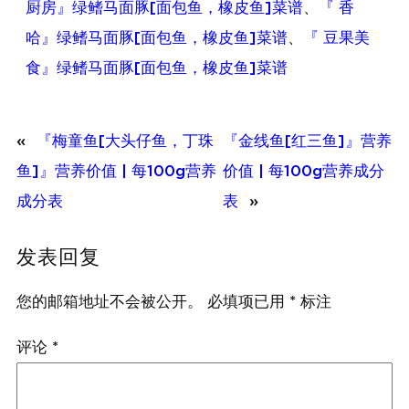
厨房』绿鳍马面豚[面包鱼，橡皮鱼]菜谱
、
『 香
哈』绿鳍马面豚[面包鱼，橡皮鱼]菜谱
、
『 豆果美
食』绿鳍马面豚[面包鱼，橡皮鱼]菜谱
«
『梅童鱼[大头仔鱼，丁珠
『金线鱼[红三鱼]』营养
鱼]』营养价值 | 每100g营养
价值 | 每100g营养成分
成分表
表
»
发表回复
您的邮箱地址不会被公开。
必填项已用
*
标注
评论
*