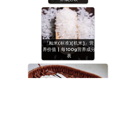
『籼米(标准)[机米]』营
养价值 | 每100g营养成分
表
『面条(干切面)』营养价值 | 每100g
营养成分表