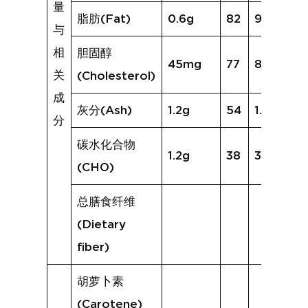
量
脂肪(Fat)
0.6g
82
9.1g
与
相
胆固醇
45mg
77
82mg
关
(Cholesterol)
成
灰分(Ash)
1.2g
54
1.7g
分
碳水化合物
1.2g
38
3.0g
(CHO)
总膳食纤维
(Dietary
fiber)
胡萝卜素
(Carotene)