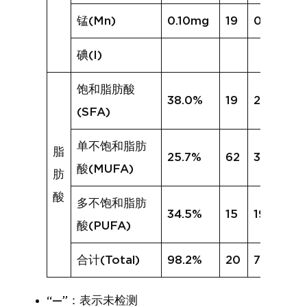
锰(Mn)
0.10mg
19
0.19mg
碘(I)
饱和脂肪酸
38.0%
19
27.0%
(SFA)
单不饱和脂肪
脂
25.7%
62
30.1%
酸(MUFA)
肪
酸
多不饱和脂肪
34.5%
15
19.2%
酸(PUFA)
合计(Total)
98.2%
20
76.4%
“—”：表示未检测