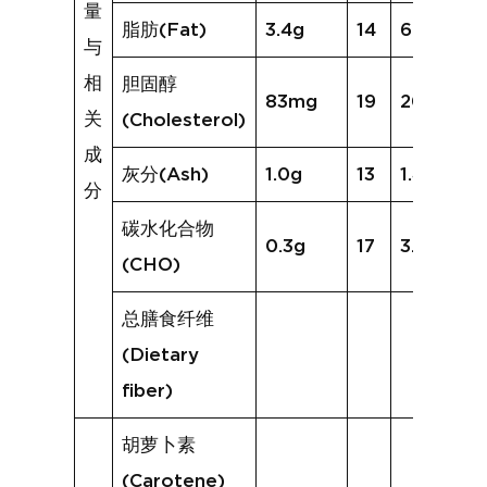
量
脂肪(Fat)
3.4g
14
6.8g
与
相
胆固醇
83mg
19
208mg
关
(Cholesterol)
成
灰分(Ash)
1.0g
13
1.4g
分
碳水化合物
0.3g
17
3.4g
(CHO)
总膳食纤维
(Dietary
fiber)
胡萝卜素
(Carotene)