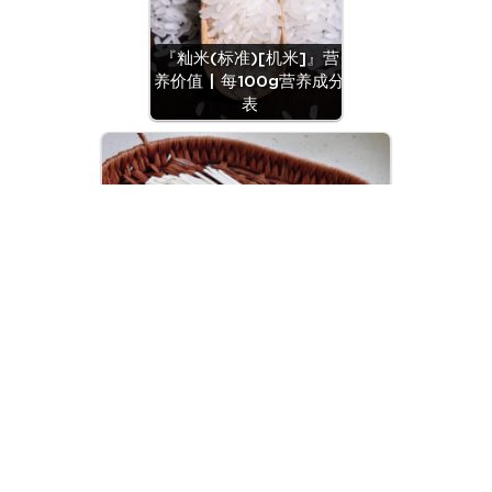
『籼米(标准)[机米]』营
养价值 | 每100g营养成分
表
『面条(干切面)』营养价值 | 每100g
营养成分表
© 2018~2026
粤ICP备2022155365号
/ 由腾讯云强力驱动