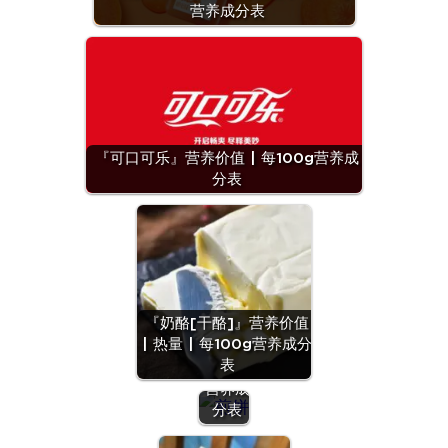
营养成分表
『可口可乐』营养价值 | 每100g营养成
分表
『煎
饼』营
『奶酪[干酪]』营养价值
养价值
| 热量 | 每100g营养成分
| 每
表
100g
营养成
分表