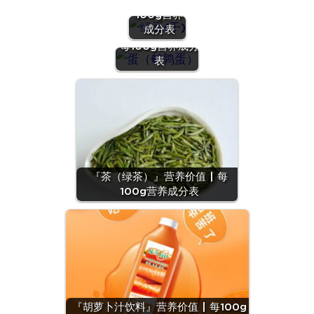
价值 | 每
100g营养
『蛋（鹌鹑
成分表
蛋）』营养价值 |
每100g营养成分
表
『茶（绿茶）』营养价值 | 每
100g营养成分表
『胡萝卜汁饮料』营养价值 | 每100g