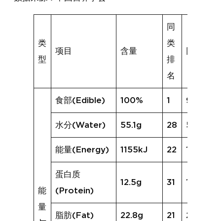
同
类
类
项目
含量
同类均值
型
排
名
食部(Edible)
100%
1
93%
水分(Water)
55.1g
28
55.1g
能量(Energy)
1155kJ
22
1164kJ
蛋白质
12.5g
31
15.7g
能
(Protein)
量
脂肪(Fat)
22.8g
21
21.8g