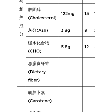
与
相
胆固醇
122mg
15
172mg
关
(Cholesterol)
成
灰分(Ash)
3.8g
9
2.2g
分
碳水化合物
5.8g
12
5.2g
(CHO)
总膳食纤维
(Dietary
fiber)
胡萝卜素
(Carotene)