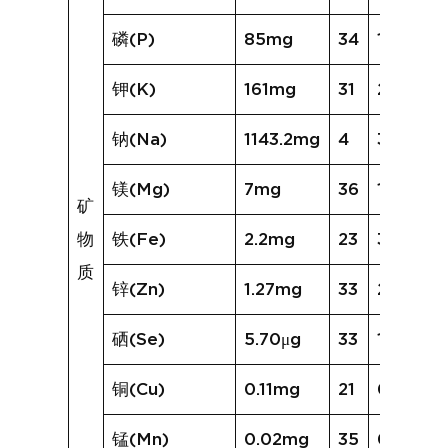
磷(P)
85mg
34
135mg
钾(K)
161mg
31
206mg
钠(Na)
1143.2mg
4
392.7m
镁(Mg)
7mg
36
17mg
矿
物
铁(Fe)
2.2mg
23
3.1mg
质
锌(Zn)
1.27mg
33
2.12mg
硒(Se)
5.70μg
33
11.94μg
铜(Cu)
0.11mg
21
0.16mg
锰(Mn)
0.02mg
35
0.08mg