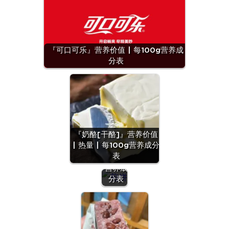
『可口可乐』营养价值 | 每100g营养成
分表
『煎
饼』营
『奶酪[干酪]』营养价值
养价值
| 热量 | 每100g营养成分
| 每
表
100g
营养成
分表