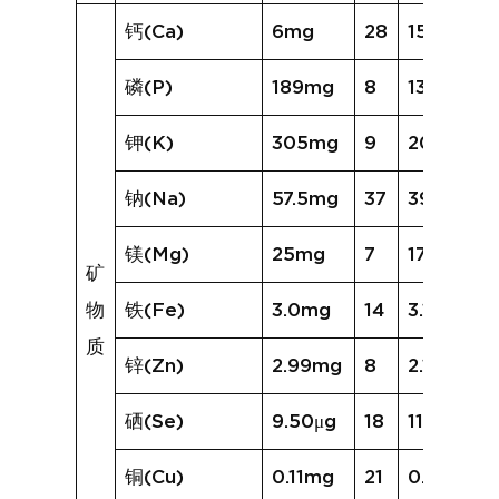
钙(Ca)
6mg
28
15mg
磷(P)
189mg
8
135mg
钾(K)
305mg
9
206mg
钠(Na)
57.5mg
37
392.7mg
镁(Mg)
25mg
7
17mg
矿
物
铁(Fe)
3.0mg
14
3.1mg
质
锌(Zn)
2.99mg
8
2.12mg
硒(Se)
9.50μg
18
11.94μg
铜(Cu)
0.11mg
21
0.16mg