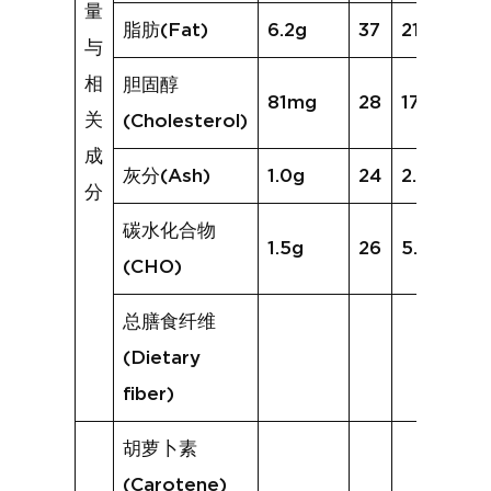
量
脂肪(Fat)
6.2g
37
21.8g
与
相
胆固醇
81mg
28
172mg
关
(Cholesterol)
成
灰分(Ash)
1.0g
24
2.2g
分
碳水化合物
1.5g
26
5.2g
(CHO)
总膳食纤维
(Dietary
fiber)
胡萝卜素
(Carotene)