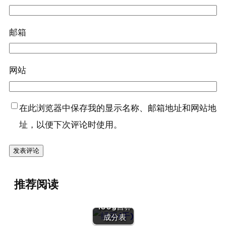
邮箱
网站
在此浏览器中保存我的显示名称、邮箱地址和网站地
址，以便下次评论时使用。
『绿豆
推荐阅读
(干)』营养
价值 | 每
100g营养
『蛋（鹌鹑
成分表
蛋）』营养价值 |