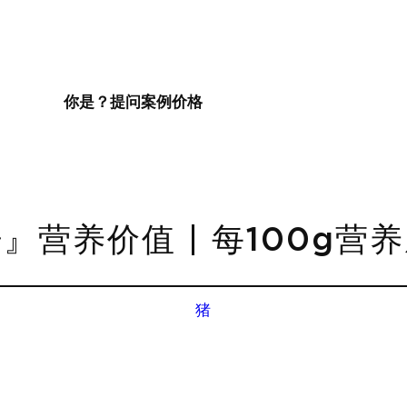
你是？
提问
案例
价格
』营养价值 | 每100g营
猪