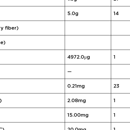
5.0g
14
 fiber)
e)
4972.0μg
1
—
0.21mg
23
)
2.08mg
1
15.00mg
1
C)
20.0mg
1