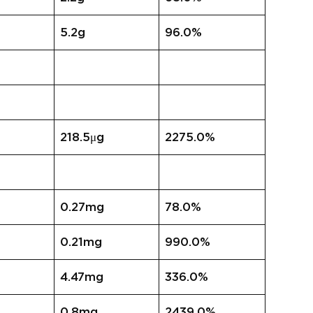
5.2g
96.0%
218.5μg
2275.0%
0.27mg
78.0%
0.21mg
990.0%
4.47mg
336.0%
0.8mg
2439.0%