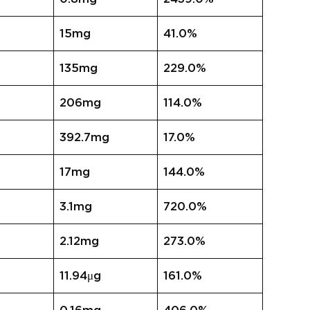
15mg
41.0%
135mg
229.0%
206mg
114.0%
392.7mg
17.0%
17mg
144.0%
3.1mg
720.0%
2.12mg
273.0%
11.94μg
161.0%