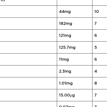
44mg
10
182mg
7
121mg
6
125.7mg
5
11mg
6
2.3mg
4
1.01mg
8
15.00μg
7