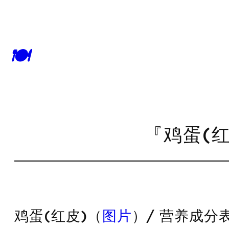
🍽
『鸡蛋(红
鸡蛋(红皮)（
图片
）/ 营养成分