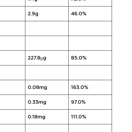
2.9g
46.0%
227.8μg
85.0%
0.08mg
163.0%
0.33mg
97.0%
0.18mg
111.0%