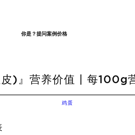
你是？
提问
案例
价格
皮)』营养价值 | 每100
鸡蛋
表