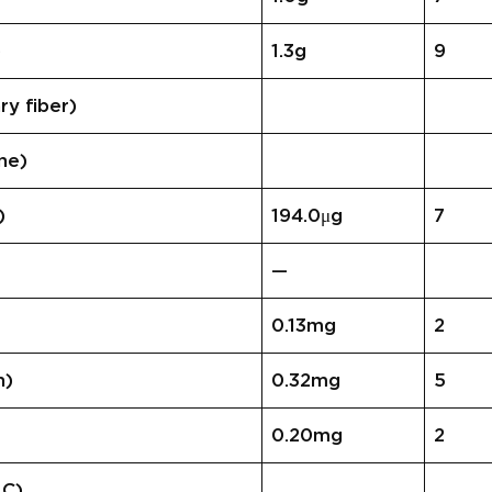
)
1.3g
9
 fiber)
ne)
)
194.0μg
7
—
0.13mg
2
n)
0.32mg
5
0.20mg
2
 C)