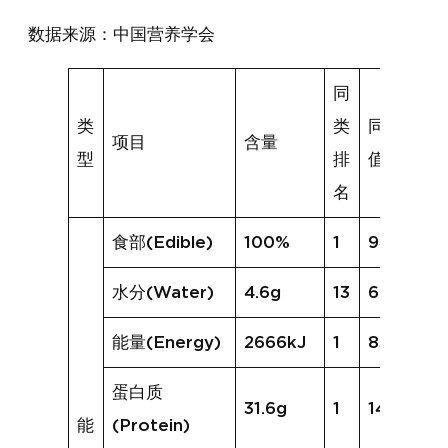
数据来源：中国营养学会
同
类
类
同类均
项目
含量
型
排
值
名
食部(Edible)
100%
1
94%
水分(Water)
4.6g
13
66.6g
能量(Energy)
2666kJ
1
837kJ
蛋白质
31.6g
1
14.7g
能
(Protein)