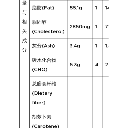
量
脂肪(Fat)
55.1g
1
14.6g
与
相
胆固醇
2850mg
1
777mg
关
(Cholesterol)
成
灰分(Ash)
3.4g
1
1.4g
分
碳水化合物
5.3g
4
2.9g
(CHO)
总膳食纤维
(Dietary
fiber)
胡萝卜素
(Carotene)