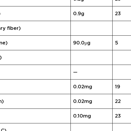
)
0.9g
23
 fiber)
ne)
90.0μg
5
)
—
0.02mg
19
n)
0.02mg
22
0.10mg
23
 C)