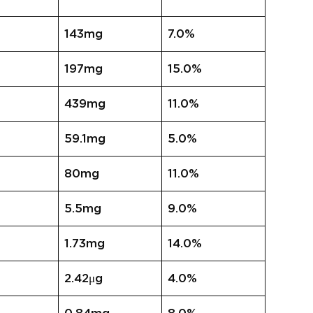
143mg
7.0%
197mg
15.0%
439mg
11.0%
59.1mg
5.0%
80mg
11.0%
5.5mg
9.0%
1.73mg
14.0%
2.42μg
4.0%