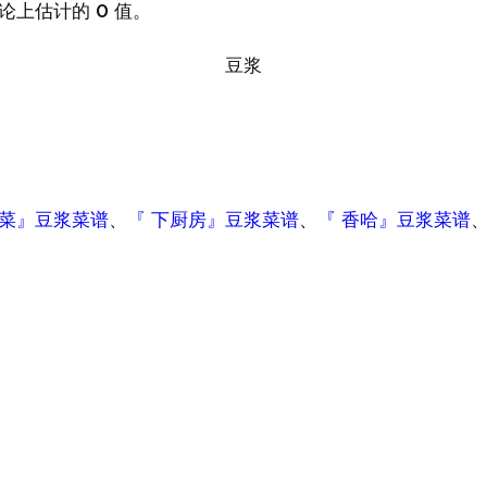
论上估计的 0 值。
豆浆
做菜』豆浆菜谱
、
『 下厨房』豆浆菜谱
、
『 香哈』豆浆菜谱