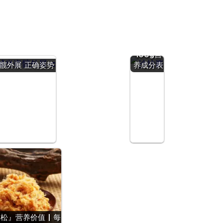
『沙拉
酱』营养
价值 | 每
100g营
髋外展 正确姿势
养成分表
松』营养价值 | 每