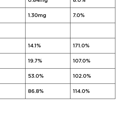
0.84mg
8.0%
1.30mg
7.0%
14.1%
171.0%
19.7%
107.0%
53.0%
102.0%
86.8%
114.0%