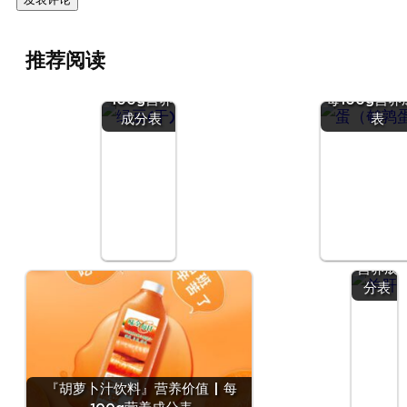
『绿豆
推荐阅读
(干)』营养
『蛋（鹌
价值 | 每
蛋）』营养价值
100g营养
每100g营养
成分表
表
『羊
肝』营
养价值
| 每
100g
营养成
分表
『胡萝卜汁饮料』营养价值 | 每