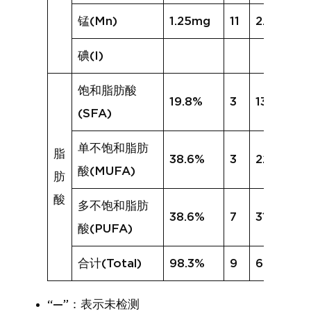
锰(Mn)
1.25mg
11
2.59mg
碘(I)
饱和脂肪酸
19.8%
3
13.5%
(SFA)
单不饱和脂肪
脂
38.6%
3
22.1%
酸(MUFA)
肪
酸
多不饱和脂肪
38.6%
7
31.8%
酸(PUFA)
合计(Total)
98.3%
9
67.7%
“—”：表示未检测