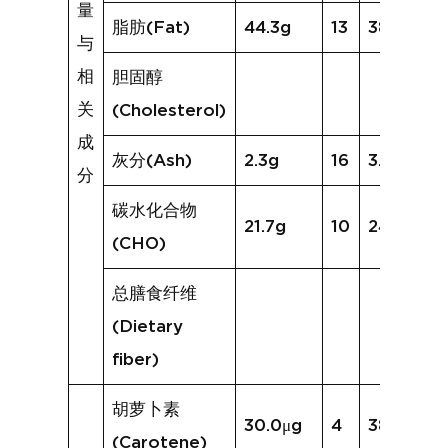
量
脂肪(Fat)
44.3g
13
38.8g
与
相
胆固醇
关
(Cholesterol)
成
灰分(Ash)
2.3g
16
3.6g
分
碳水化合物
21.7g
10
24.7g
(CHO)
总膳食纤维
(Dietary
fiber)
胡萝卜素
30.0μg
4
38.2μg
(Carotene)