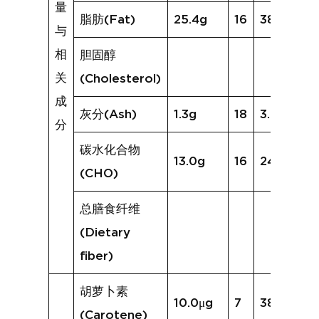
量
脂肪(Fat)
25.4g
16
38.8g
与
相
胆固醇
关
(Cholesterol)
成
灰分(Ash)
1.3g
18
3.6g
分
碳水化合物
13.0g
16
24.7g
(CHO)
总膳食纤维
(Dietary
fiber)
胡萝卜素
10.0μg
7
38.2μg
(Carotene)