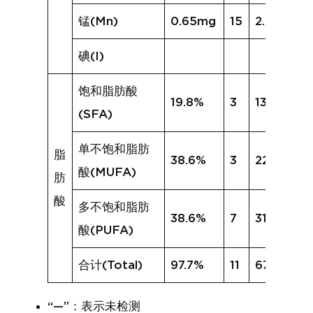
锰(Mn)
0.65mg
15
2.59mg
碘(I)
饱和脂肪酸
19.8%
3
13.5%
(SFA)
单不饱和脂肪
脂
38.6%
3
22.1%
酸(MUFA)
肪
酸
多不饱和脂肪
38.6%
7
31.8%
酸(PUFA)
合计(Total)
97.7%
11
67.7%
“—”：表示未检测