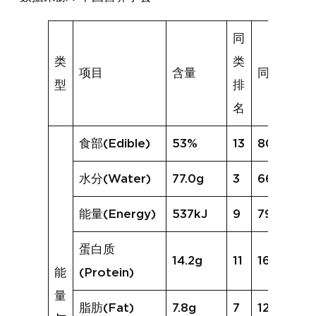
同
类
类
项目
含量
同类均值
型
排
名
食部(Edible)
53%
13
80%
水分(Water)
77.0g
3
66.3g
能量(Energy)
537kJ
9
797kJ
蛋白质
14.2g
11
16.6g
能
(Protein)
量
脂肪(Fat)
7.8g
7
12.1g