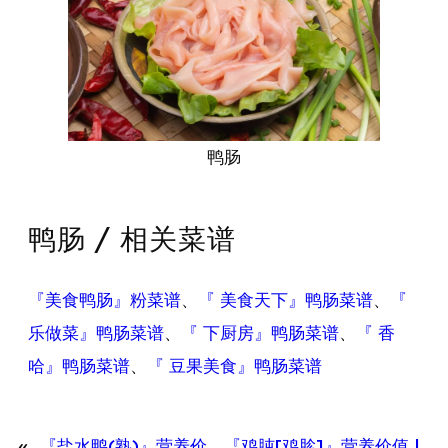
鸭肠
鸭肠 / 相关菜谱
『美食鸭肠』粉菜谱
、
『 美食天下』鸭肠菜谱
、
『
乐做菜』鸭肠菜谱
、
『 下厨房』鸭肠菜谱
、
『 香
哈』鸭肠菜谱
、
『 豆果美食』鸭肠菜谱
«
『盐水鸭(熟)』营养价
『鸡肫[鸡胗]』营养价值 |