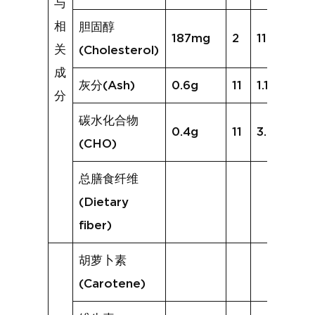
与
相
胆固醇
187mg
2
116mg
关
(Cholesterol)
成
灰分(Ash)
0.6g
11
1.1g
分
碳水化合物
0.4g
11
3.9g
(CHO)
总膳食纤维
(Dietary
fiber)
胡萝卜素
(Carotene)