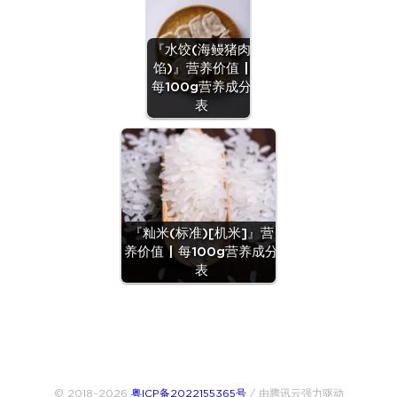
『水饺(海鳗猪肉
馅)』营养价值 |
每100g营养成分
表
『籼米(标准)[机米]』营
养价值 | 每100g营养成分
表
© 2018~2026
粤ICP备2022155365号
/ 由腾讯云强力驱动