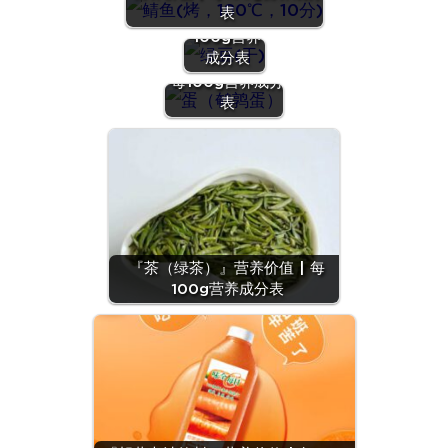
表
价值 | 每
100g营养
『蛋（鹌鹑
成分表
蛋）』营养价值 |
每100g营养成分
表
『茶（绿茶）』营养价值 | 每
100g营养成分表