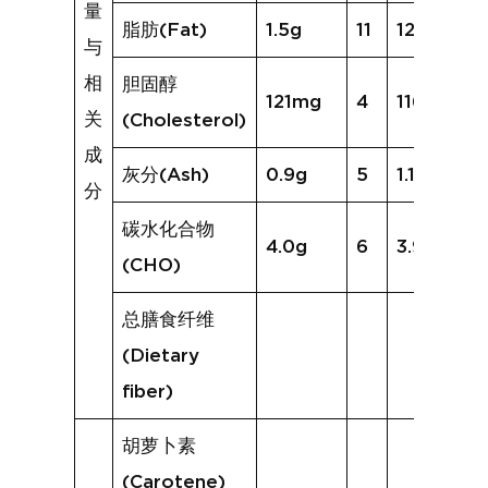
量
脂肪(Fat)
1.5g
11
12.1g
与
相
胆固醇
121mg
4
116mg
关
(Cholesterol)
成
灰分(Ash)
0.9g
5
1.1g
分
碳水化合物
4.0g
6
3.9g
(CHO)
总膳食纤维
(Dietary
fiber)
胡萝卜素
(Carotene)