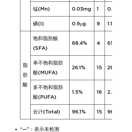
锰(Mn)
0.03mg
1
0.01mg
碘(I)
0.9μg
9
1.1μg
饱和脂肪酸
68.4%
4
65.7%
(SFA)
单不饱和脂肪
脂
26.1%
15
28.4%
酸(MUFA)
肪
酸
多不饱和脂肪
1.5%
16
2.3%
酸(PUFA)
合计(Total)
96.1%
15
96.5%
“—”：表示未检测