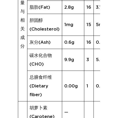
量
脂肪(Fat)
2.8g
16
3.1g
与
相
胆固醇
1mg
15
5mg
关
(Cholesterol)
成
灰分(Ash)
0.6g
16
0.7g
分
碳水化合物
9.9g
3
5.9g
(CHO)
总膳食纤维
(Dietary
0.00g
1
0.0g
fiber)
胡萝卜素
—
(Carotene)