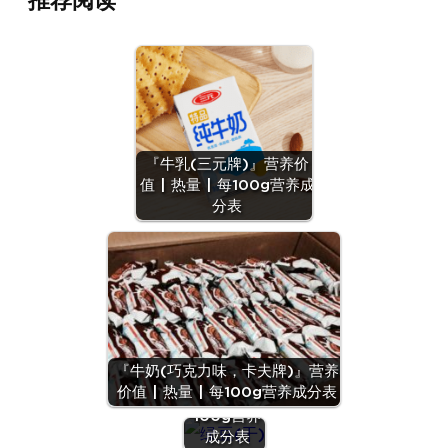
推荐阅读
『牛乳(三元牌)』营养价
值 | 热量 | 每100g营养成
分表
『绿豆
『牛奶(巧克力味，卡夫牌)』营养
(干)』营养
价值 | 热量 | 每100g营养成分表
价值 | 每
100g营养
『蛋（鹌鹑
成分表
蛋）』营养价值 |