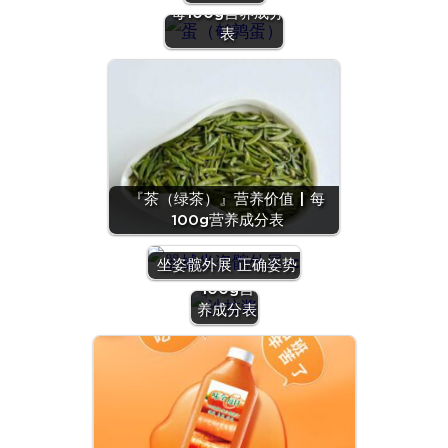
每100g营养成分
表
『茶（绿茶）』营养价值 | 每
100g营养成分表
『沙拉
酱』营养
坐姿髋外展 正确姿势
价值 | 每
100g营
养成分表
『羊
肝』营