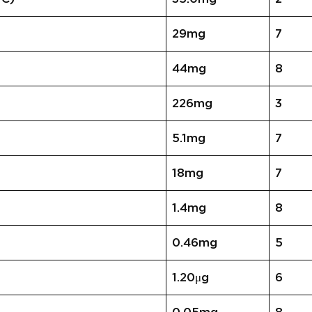
29mg
7
44mg
8
226mg
3
5.1mg
7
18mg
7
1.4mg
8
0.46mg
5
1.20μg
6