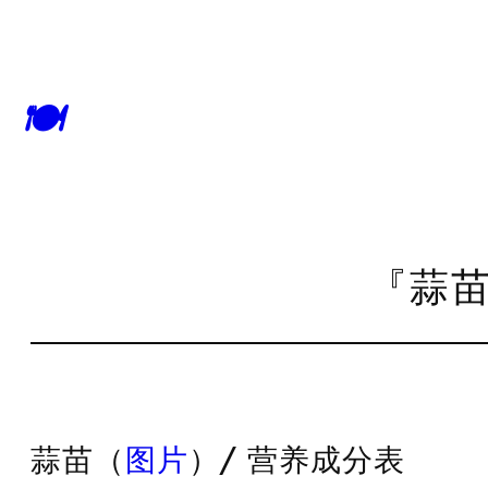
🍽
『蒜苗
蒜苗（
图片
）/ 营养成分表