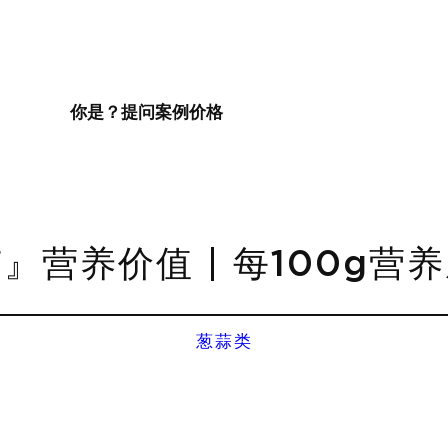
你是？
提问
案例
价格
』营养价值 | 每100g营
葱蒜类