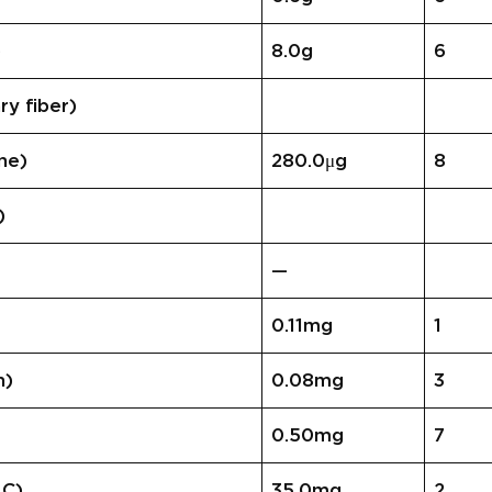
)
8.0g
6
 fiber)
ne)
280.0μg
8
)
—
0.11mg
1
n)
0.08mg
3
0.50mg
7
 C)
35.0mg
2