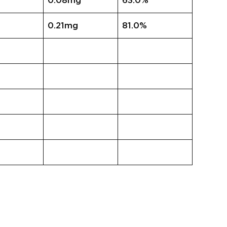
0.08mg
63.0%
0.21mg
81.0%