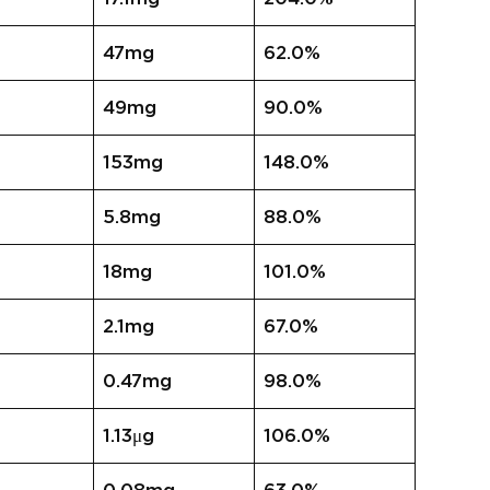
47mg
62.0%
49mg
90.0%
153mg
148.0%
5.8mg
88.0%
18mg
101.0%
2.1mg
67.0%
0.47mg
98.0%
1.13μg
106.0%