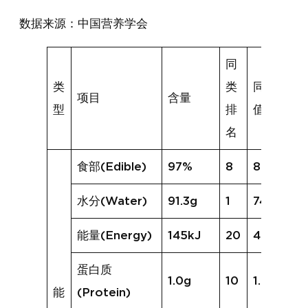
数据来源：中国营养学会
同
类
类
同类均
项目
含量
型
排
值
名
食部(Edible)
97%
8
87%
水分(Water)
91.3g
1
74.4g
能量(Energy)
145kJ
20
425kJ
蛋白质
1.0g
10
1.2g
能
(Protein)