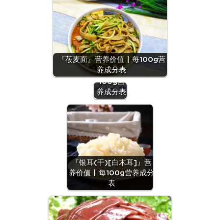
『小白
『莜麦面』营养价值 | 每100g营
菜』营养
养成分表
价值 | 每
100g营
养成分表
『银耳(干)[白木耳]』营
养价值 | 每100g营养成分
表