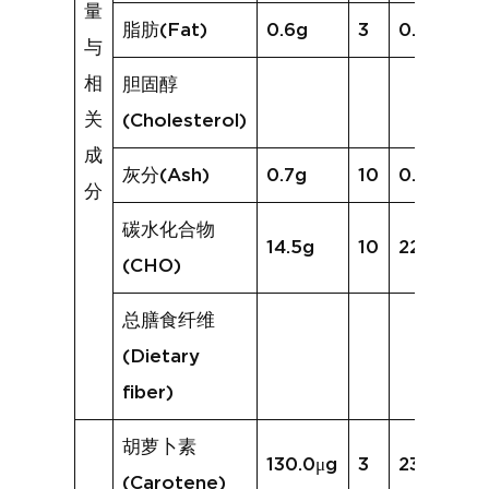
量
脂肪(Fat)
0.6g
3
0.6g
与
相
胆固醇
关
(Cholesterol)
成
灰分(Ash)
0.7g
10
0.9g
分
碳水化合物
14.5g
10
22.9g
(CHO)
总膳食纤维
(Dietary
fiber)
胡萝卜素
130.0μg
3
234.0μg
(Carotene)