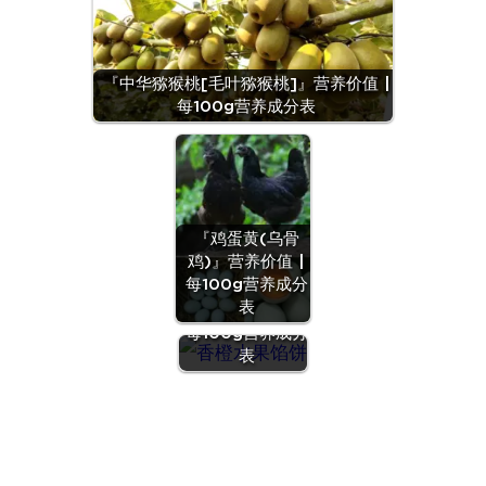
『中华猕猴桃[毛叶猕猴桃]』营养价值 |
每100g营养成分表
『鸡蛋黄(乌骨
鸡)』营养价值 |
每100g营养成分
『香橙水果馅
表
饼』营养价值 |
每100g营养成分
表