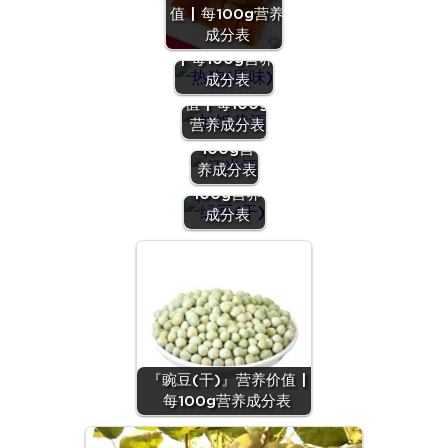
值 | 每100g营养
『热狗(原
成分表
味)』营养价值
| 每100g营养
『加饭黄
成分表
酒』营养价
『江米
值 | 每100g
酒』营养
营养成分表
价值 | 每
『绿豆
100g营
(干)』营养
养成分表
价值 | 每
100g营养
成分表
『豌豆(干)』营养价值 |
每100g营养成分表