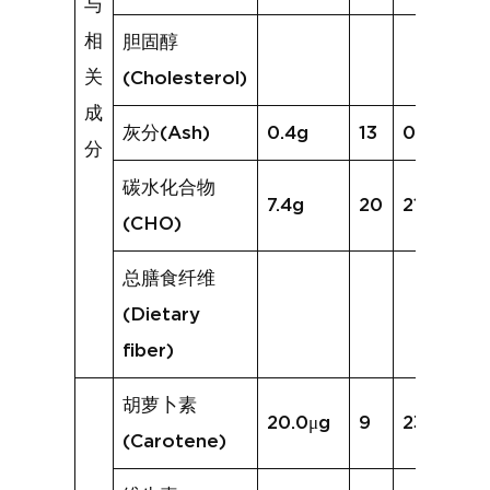
与
相
胆固醇
关
(Cholesterol)
成
灰分(Ash)
0.4g
13
0.8g
分
碳水化合物
7.4g
20
21.4g
(CHO)
总膳食纤维
(Dietary
fiber)
胡萝卜素
20.0μg
9
232.1μg
(Carotene)