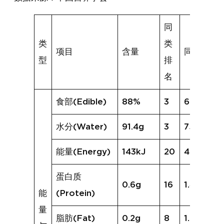
同
类
类
项目
含量
同类均值
型
排
名
食部(Edible)
88%
3
68%
水分(Water)
91.4g
3
75.5g
能量(Energy)
143kJ
20
420kJ
蛋白质
0.6g
16
1.4g
能
(Protein)
量
脂肪(Fat)
0.2g
8
1.0g