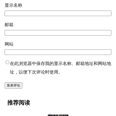
显示名称
邮箱
网站
在此浏览器中保存我的显示名称、邮箱地址和网站地
址，以便下次评论时使用。
『绿豆
推荐阅读
(干)』营养
价值 | 每
100g营养
『蛋（鹌鹑