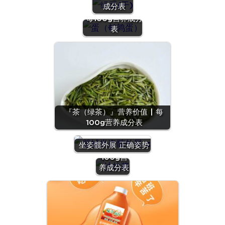
成分表
蛋）』营养价值 |
每100g营养成分
表
『茶（绿茶）』营养价值 | 每
100g营养成分表
『沙拉
酱』营养
坐姿髋外展 正确姿势
价值 | 每
100g营
养成分表
『羊