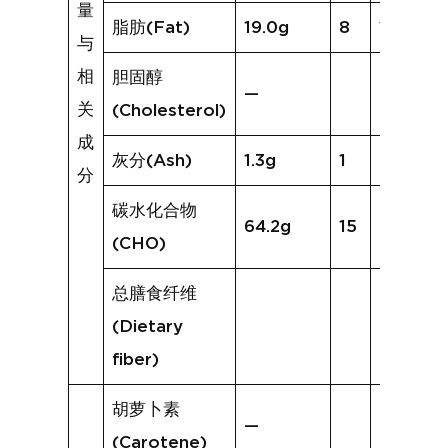
量
脂肪(Fat)
19.0g
8
14.6g
与
相
胆固醇
—
关
(Cholesterol)
成
灰分(Ash)
1.3g
1
0.8g
分
碳水化合物
64.2g
15
65.1g
(CHO)
总膳食纤维
(Dietary
fiber)
胡萝卜素
—
(Carotene)