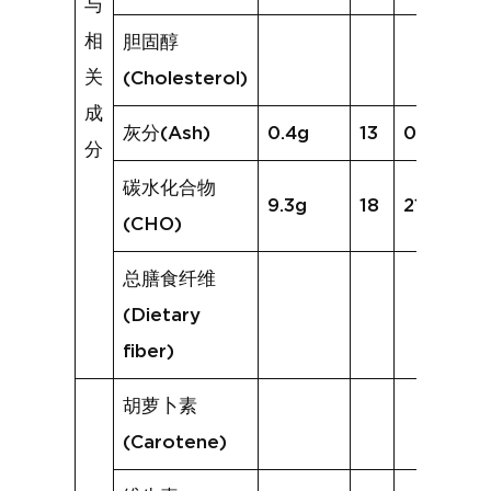
与
相
胆固醇
关
(Cholesterol)
成
灰分(Ash)
0.4g
13
0.8g
分
碳水化合物
9.3g
18
21.4g
(CHO)
总膳食纤维
(Dietary
fiber)
胡萝卜素
(Carotene)