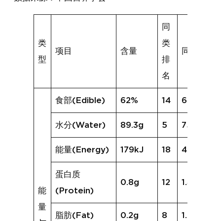
同
类
类
项目
含量
同类均值
型
排
名
食部(Edible)
62%
14
68%
水分(Water)
89.3g
5
75.5g
能量(Energy)
179kJ
18
420kJ
蛋白质
0.8g
12
1.4g
能
(Protein)
量
脂肪(Fat)
0.2g
8
1.0g