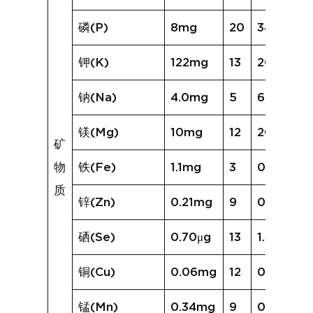
磷(P)
8mg
20
34mg
钾(K)
122mg
13
205mg
钠(Na)
4.0mg
5
6.1mg
镁(Mg)
10mg
12
20mg
矿
物
铁(Fe)
1.1mg
3
0.6mg
质
锌(Zn)
0.21mg
9
0.23mg
硒(Se)
0.70μg
13
1.49μg
铜(Cu)
0.06mg
12
0.13mg
锰(Mn)
0.34mg
9
0.33mg