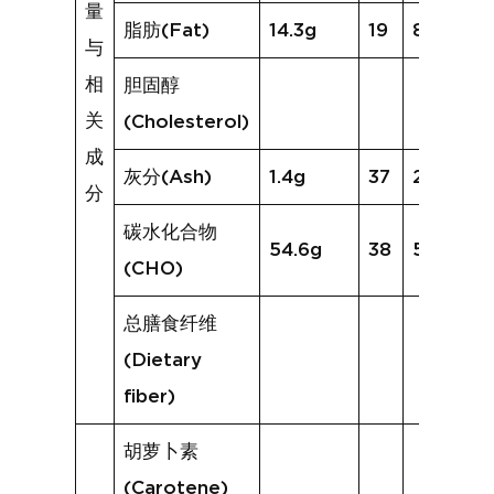
量
脂肪(Fat)
14.3g
19
8.9g
与
相
胆固醇
关
(Cholesterol)
成
灰分(Ash)
1.4g
37
2.4g
分
碳水化合物
54.6g
38
50.0g
(CHO)
总膳食纤维
(Dietary
fiber)
胡萝卜素
(Carotene)