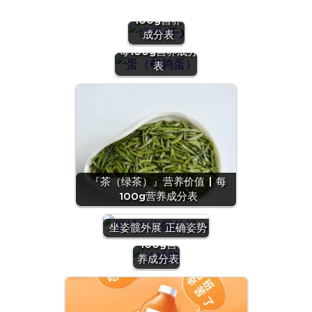
价值 | 每
100g营养
『蛋（鹌鹑
成分表
蛋）』营养价值 |
每100g营养成分
表
『茶（绿茶）』营养价值 | 每
100g营养成分表
『沙拉
酱』营养
坐姿髋外展 正确姿势
价值 | 每
100g营
养成分表