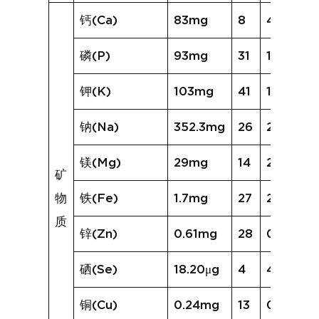
钙(Ca)
83mg
8
46mg
磷(P)
93mg
31
101mg
钾(K)
103mg
41
143mg
钠(Na)
352.3mg
26
280.9m
镁(Mg)
29mg
14
25mg
矿
物
铁(Fe)
1.7mg
27
2.2mg
质
锌(Zn)
0.61mg
28
0.62mg
硒(Se)
18.20μg
4
4.23μg
铜(Cu)
0.24mg
13
0.12mg