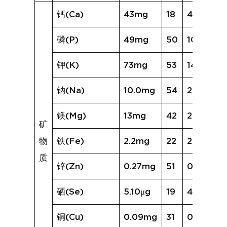
钙(Ca)
43mg
18
46mg
磷(P)
49mg
50
101mg
钾(K)
73mg
53
143mg
钠(Na)
10.0mg
54
280.9mg
镁(Mg)
13mg
42
25mg
矿
物
铁(Fe)
2.2mg
22
2.2mg
质
锌(Zn)
0.27mg
51
0.62mg
硒(Se)
5.10μg
19
4.23μg
铜(Cu)
0.09mg
31
0.12mg