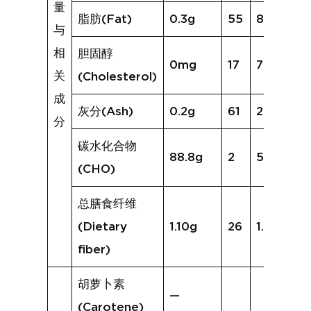
量
脂肪(Fat)
0.3g
55
8.9g
与
相
胆固醇
0mg
17
7mg
关
(Cholesterol)
成
灰分(Ash)
0.2g
61
2.4g
分
碳水化合物
88.8g
2
50.0g
(CHO)
总膳食纤维
(Dietary
1.10g
26
1.5g
fiber)
胡萝卜素
—
(Carotene)