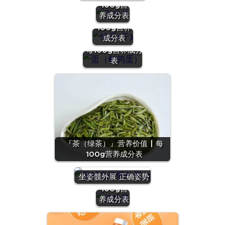
100g营
(干)』营养
养成分表
价值 | 每
100g营养
『蛋（鹌鹑
成分表
蛋）』营养价值 |
每100g营养成分
表
『茶（绿茶）』营养价值 | 每
100g营养成分表
『沙拉
酱』营养
坐姿髋外展 正确姿势
价值 | 每
100g营
养成分表