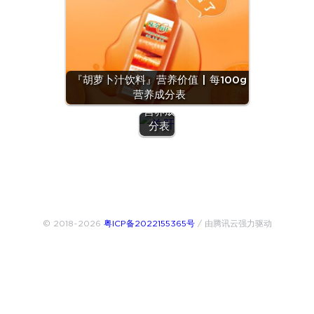
『羊
肝』营
养价值
『胡萝卜汁饮料』营养价值 | 每100g
| 每
营养成分表
100g
营养成
分表
© 2018~2026
粤ICP备2022155365号
/ 由腾讯云强力驱动