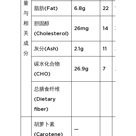
量
脂肪(Fat)
6.8g
22
13.1g
与
相
胆固醇
26mg
14
30mg
关
(Cholesterol)
成
灰分(Ash)
2.1g
11
2.1g
分
碳水化合物
26.9g
7
24.5g
(CHO)
总膳食纤维
(Dietary
fiber)
胡萝卜素
—
(Carotene)