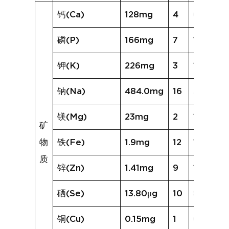
钙(Ca)
128mg
4
61mg
磷(P)
166mg
7
116mg
钾(K)
226mg
3
142mg
钠(Na)
484.0mg
16
511.7mg
镁(Mg)
23mg
2
12mg
矿
物
铁(Fe)
1.9mg
12
1.8mg
质
锌(Zn)
1.41mg
9
1.09mg
硒(Se)
13.80μg
10
8.78μg
铜(Cu)
0.15mg
1
0.06mg